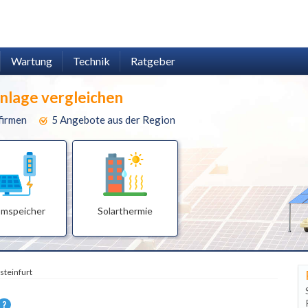
Wartung
Technik
Ratgeber
anlage vergleichen
firmen
5 Angebote aus der Region
omspeicher
Solarthermie
steinfurt
?