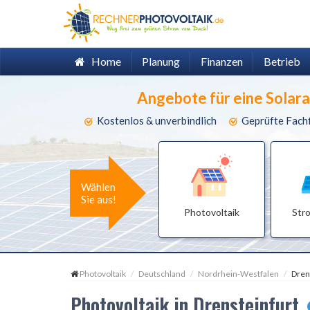
Home
Planung
Finanzen
Betrieb
Angebote für eine Solar
Kostenlos & unverbindlich
Geprüfte Fach
Wählen
Sie aus!
Photovoltaik
Str
Photovoltaik
Deutschland
Nordrhein-Westfalen
Dren
Photovoltaik in Drensteinfurt