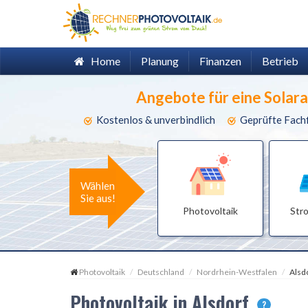
Home
Planung
Finanzen
Betrieb
Angebote für eine Solar
Kostenlos & unverbindlich
Geprüfte Fach
Wählen
Sie aus!
Photovoltaik
Str
Photovoltaik
Deutschland
Nordrhein-Westfalen
Alsd
Photovoltaik in Alsdorf
?