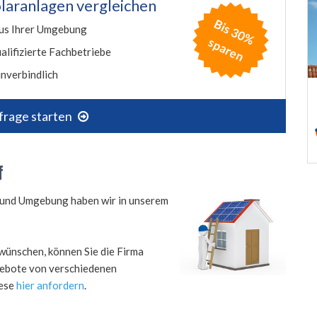
laranlagen vergleichen
B
is
3
0
%
p
a
r
e
us Ihrer Umgebung
s
n
alifizierte Fachbetriebe
nverbindlich
frage starten
f
rf und Umgebung haben wir in unserem
wünschen, können Sie die Firma
ngebote von verschiedenen
iese
hier anfordern
.