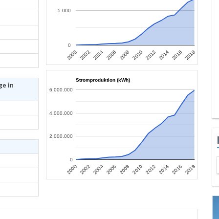
5.000
0
2006
2004
2002
2000
2018
2016
2014
2012
2010
2008
Stromproduktion (kWh)
ge in
6.000.000
4.000.000
2.000.000
0
2006
2004
2002
2000
2018
2016
2014
2012
2010
2008