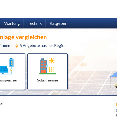
Wartung
Technik
Ratgeber
anlage vergleichen
firmen
5 Angebote aus der Region
omspeicher
Solarthermie
orf