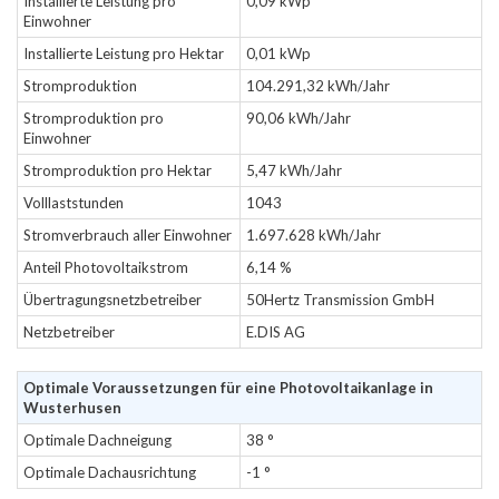
Installierte Leistung pro
0,09 kWp
Einwohner
Installierte Leistung pro Hektar
0,01 kWp
Stromproduktion
104.291,32 kWh/Jahr
Stromproduktion pro
90,06 kWh/Jahr
Einwohner
Stromproduktion pro Hektar
5,47 kWh/Jahr
Volllaststunden
1043
Stromverbrauch aller Einwohner
1.697.628 kWh/Jahr
Anteil Photovoltaikstrom
6,14 %
Übertragungsnetzbetreiber
50Hertz Transmission GmbH
Netzbetreiber
E.DIS AG
Optimale Voraussetzungen für eine Photovoltaikanlage in
Wusterhusen
Optimale Dachneigung
38 °
Optimale Dachausrichtung
-1 °