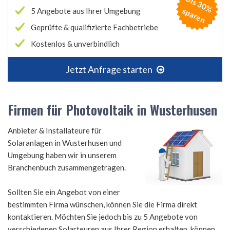
B
is
3
0
%
p
a
r
e
s
n
5 Angebote aus Ihrer Umgebung
Geprüfte & qualifizierte Fachbetriebe
Kostenlos & unverbindlich
Jetzt Anfrage starten
Firmen für Photovoltaik in Wusterhusen
Anbieter & Installateure für
Solaranlagen in Wusterhusen und
Umgebung haben wir in unserem
Branchenbuch zusammengetragen.
Sollten Sie ein Angebot von einer
bestimmten Firma wünschen, können Sie die Firma direkt
kontaktieren. Möchten Sie jedoch bis zu 5 Angebote von
verschiedenen Solarteuren aus Ihrer Region erhalten, können