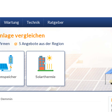
Wartung
Technik
Ratgeber
anlage vergleichen
firmen
5 Angebote aus der Region
omspeicher
Solarthermie
Demmin