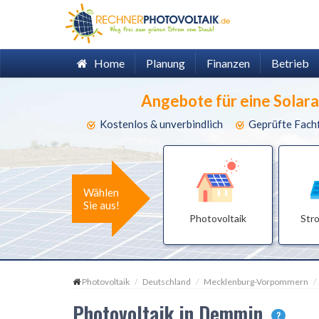
Home
Planung
Finanzen
Betrieb
Angebote für eine Solar
Kostenlos & unverbindlich
Geprüfte Fach
Wählen
Sie aus!
Photovoltaik
Str
Photovoltaik
Deutschland
Mecklenburg-Vorpommern
Photovoltaik in Demmin
?