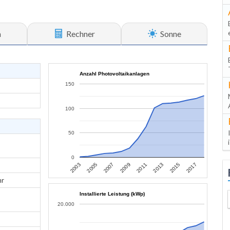
n
Rechner
Sonne
Anzahl Photovoltaikanlagen
150
100
50
0
2003
2005
2007
2009
2011
2013
2015
2017
hr
Installierte Leistung (kWp)
20.000