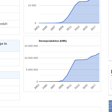
10.000
 GmbH
0
2003
2005
2007
2009
2011
2013
2015
2017
Stromproduktion (kWh)
ge in
15.000.000
10.000.000
5.000.000
0
2003
2005
2007
2009
2011
2013
2015
2017