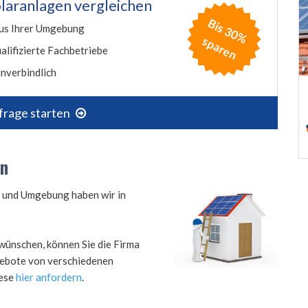
laranlagen vergleichen
B
is
3
0
%
p
a
r
e
us Ihrer Umgebung
s
n
alifizierte Fachbetriebe
nverbindlich
frage starten
in
n und Umgebung haben wir in
wünschen, können Sie die Firma
ngebote von verschiedenen
iese
hier anfordern
.