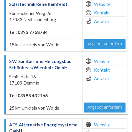
Solartechnik Renè Reinfeldt
Website
Kontakt
Fünfeichener Weg 26
17033 Neubrandenburg
Anfahrt
Tel: 0395 7768784
Angebot anfordern
18 km Umkreis von Wolde
S.W. Sanitär- und Heizungsbau
Website
Schönbeck/Wienholz GmbH
Kontakt
Schillerstr. 16
Anfahrt
17109 Demmin
Tel: 03998 432166
Angebot anfordern
25 km Umkreis von Wolde
AES-Alternative Energiesysteme
Website
GmbH