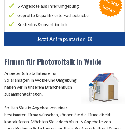
B
is
3
0
%
p
a
r
e
s
n
5 Angebote aus Ihrer Umgebung
Geprüfte & qualifizierte Fachbetriebe
Kostenlos & unverbindlich
Jetzt Anfrage starten
Firmen für Photovoltaik in Wolde
Anbieter & Installateure für
Solaranlagen in Wolde und Umgebung
haben wir in unserem Branchenbuch
zusammengetragen.
Sollten Sie ein Angebot von einer
bestimmten Firma wünschen, können Sie die Firma direkt
kontaktieren. Möchten Sie jedoch bis zu 5 Angebote von
verschiedenen Solarteuren aus Ihrer Region erhalten, können