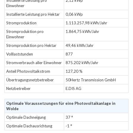
Installierte Leistung pro
2,12 kWp
Einwohner
Installierte Leistung pro Hektar
0,06 kWp
Stromproduktion
1.113.257,98 kWh/Jahr
Stromproduktion pro
1.864,75 kWh/Jahr
Einwohner
Stromproduktion pro Hektar
49,46 kWh/Jahr
Volllaststunden
877
Stromverbrauch aller Einwohner
875.202 kWh/Jahr
Anteil Photovoltaikstrom
127,20 %
Übertragungsnetzbetreiber
50Hertz Transmission GmbH
Netzbetreiber
E.DIS AG
Optimale Voraussetzungen für eine Photovoltaikanlage in
Wolde
Optimale Dachneigung
37 °
Optimale Dachausrichtung
-1 °