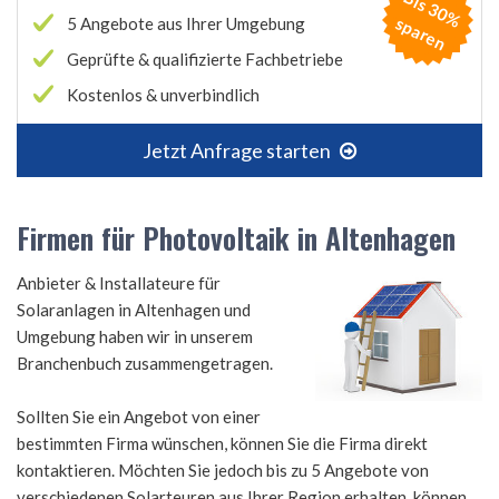
B
is
3
0
%
p
a
r
e
s
n
5 Angebote aus Ihrer Umgebung
Geprüfte & qualifizierte Fachbetriebe
Kostenlos & unverbindlich
Jetzt Anfrage starten
Firmen für Photovoltaik in Altenhagen
Anbieter & Installateure für
Solaranlagen in Altenhagen und
Umgebung haben wir in unserem
Branchenbuch zusammengetragen.
Sollten Sie ein Angebot von einer
bestimmten Firma wünschen, können Sie die Firma direkt
kontaktieren. Möchten Sie jedoch bis zu 5 Angebote von
verschiedenen Solarteuren aus Ihrer Region erhalten, können