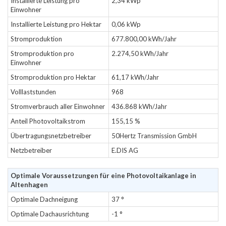
Installierte Leistung pro
2,34 kWp
Einwohner
Installierte Leistung pro Hektar
0,06 kWp
Stromproduktion
677.800,00 kWh/Jahr
Stromproduktion pro
2.274,50 kWh/Jahr
Einwohner
Stromproduktion pro Hektar
61,17 kWh/Jahr
Volllaststunden
968
Stromverbrauch aller Einwohner
436.868 kWh/Jahr
Anteil Photovoltaikstrom
155,15 %
Übertragungsnetzbetreiber
50Hertz Transmission GmbH
Netzbetreiber
E.DIS AG
Optimale Voraussetzungen für eine Photovoltaikanlage in
Altenhagen
Optimale Dachneigung
37 °
Optimale Dachausrichtung
-1 °