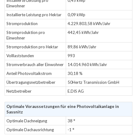
Installierte Leistung pro
0,45 kWp
Einwohner
Installierte Leistung pro Hektar
0,09 kWp
Stromproduktion
4.229.803,58 kWh/Jahr
Stromproduktion pro
442,45 kWh/Jahr
Einwohner
Stromproduktion pro Hektar
89,86 kWh/Jahr
Volllaststunden
993
Stromverbrauch aller Einwohner
14.014.960 kWh/Jahr
Anteil Photovoltaikstrom
30,18 %
Übertragungsnetzbetreiber
50Hertz Transmission GmbH
Netzbetreiber
E.DIS AG
Optimale Voraussetzungen für eine Photovoltaikanlage in
Sassnitz
Optimale Dachneigung
38 °
Optimale Dachausrichtung
-1 °