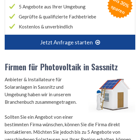
B
is
3
0
%
p
a
r
e
s
n
5 Angebote aus Ihrer Umgebung
Geprüfte & qualifizierte Fachbetriebe
Kostenlos & unverbindlich
Jetzt Anfrage starten
Firmen für Photovoltaik in Sassnitz
Anbieter & Installateure für
Solaranlagen in Sassnitz und
Umgebung haben wir in unserem
Branchenbuch zusammengetragen.
Sollten Sie ein Angebot von einer
bestimmten Firma wünschen, können Sie die Firma direkt
kontaktieren. Möchten Sie jedoch bis zu 5 Angebote von
verschiedenen Solarteuren aus Ihrer Region erhalten, können