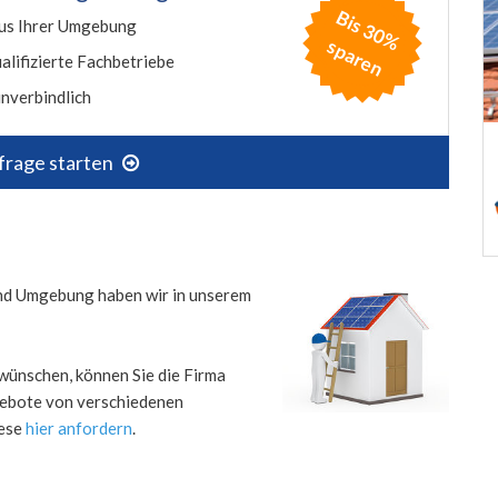
B
is
3
0
%
p
a
r
e
us Ihrer Umgebung
s
n
alifizierte Fachbetriebe
nverbindlich
frage starten
 und Umgebung haben wir in unserem
wünschen, können Sie die Firma
ngebote von verschiedenen
iese
hier anfordern
.