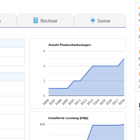
n
Rechner
Sonne
Anzahl Photovoltaikanlagen
6
4
2
0
2007
2010
2013
2016
2006
2009
2012
2015
2018
2008
2011
2014
2017
Installierte Leistung (kWp)
400