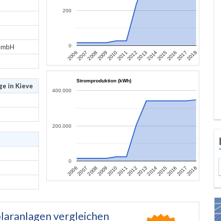
200
 GmbH
0
2007
2010
2013
2016
2006
2009
2012
2015
2018
2008
2011
2014
2017
Stromproduktion (kWh)
ge in Kieve
400.000
200.000
0
2007
2010
2013
2016
2006
2009
2012
2015
2018
2008
2011
2014
2017
laranlagen vergleichen