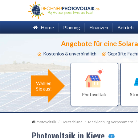
Home
Planung
Finanzen
Betrieb
Angebote für eine Solar
Kostenlos & unverbindlich
Geprüfte Fach
Wählen
Sie aus!
Photovoltaik
Str
Photovoltaik
Deutschland
Mecklenburg-Vorpommern
Photovoltaik in Kieve
?