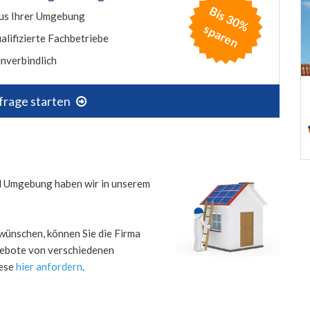
B
is
3
0
%
p
a
r
e
us Ihrer Umgebung
s
n
alifizierte Fachbetriebe
nverbindlich
frage starten
nd Umgebung haben wir in unserem
wünschen, können Sie die Firma
ngebote von verschiedenen
iese
hier anfordern
.