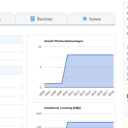
n
Rechner
Sonne
Anzahl Photovoltaikanlagen
10
5
0
2007
2010
2013
2016
2006
2009
2012
2015
2018
2008
2011
2014
2017
Installierte Leistung (kWp)
300
200