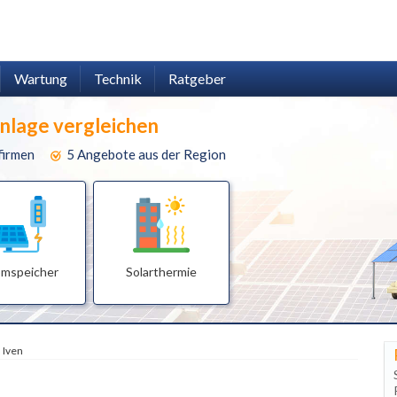
Wartung
Technik
Ratgeber
anlage vergleichen
firmen
5 Angebote aus der Region
omspeicher
Solarthermie
Iven