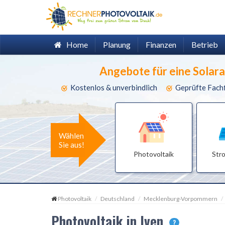
Home
Planung
Finanzen
Betrieb
Angebote für eine Solar
Kostenlos & unverbindlich
Geprüfte Fach
Wählen
Sie aus!
Photovoltaik
Str
Photovoltaik
Deutschland
Mecklenburg-Vorpommern
Photovoltaik in Iven
?