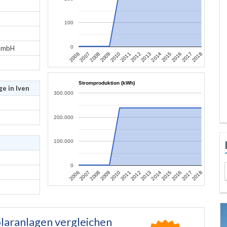
100
 GmbH
0
2007
2010
2013
2016
2006
2009
2012
2015
2018
2008
2011
2014
2017
Stromproduktion (kWh)
e in Iven
300.000
200.000
100.000
0
2007
2010
2013
2016
2006
2009
2012
2015
2018
2008
2011
2014
2017
laranlagen vergleichen