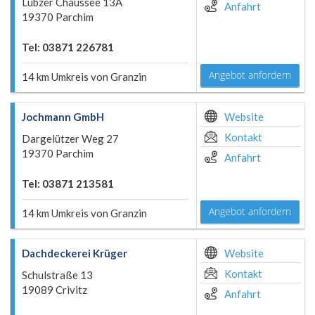
Lübzer Chaussee 13A
Anfahrt
19370 Parchim
Tel: 03871 226781
Angebot anfordern
14 km Umkreis von Granzin
Jochmann GmbH
Website
Kontakt
Dargelützer Weg 27
19370 Parchim
Anfahrt
Tel: 03871 213581
Angebot anfordern
14 km Umkreis von Granzin
Dachdeckerei Krüger
Website
Kontakt
Schulstraße 13
19089 Crivitz
Anfahrt