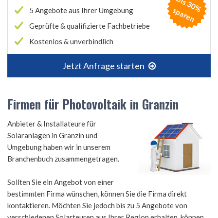
B
is
3
0
%
p
a
r
e
s
n
5 Angebote aus Ihrer Umgebung
Geprüfte & qualifizierte Fachbetriebe
Kostenlos & unverbindlich
Jetzt Anfrage starten
Firmen für Photovoltaik in Granzin
Anbieter & Installateure für
Solaranlagen in Granzin und
Umgebung haben wir in unserem
Branchenbuch zusammengetragen.
Sollten Sie ein Angebot von einer
bestimmten Firma wünschen, können Sie die Firma direkt
kontaktieren. Möchten Sie jedoch bis zu 5 Angebote von
verschiedenen Solarteuren aus Ihrer Region erhalten, können