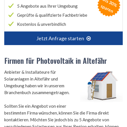
B
is
3
0
%
p
a
r
e
s
n
5 Angebote aus Ihrer Umgebung
Geprüfte & qualifizierte Fachbetriebe
Kostenlos & unverbindlich
Jetzt Anfrage starten
Firmen für Photovoltaik in Altefähr
Anbieter & Installateure für
Solaranlagen in Altefähr und
Umgebung haben wir in unserem
Branchenbuch zusammengetragen.
Sollten Sie ein Angebot von einer
bestimmten Firma wünschen, können Sie die Firma direkt
kontaktieren. Möchten Sie jedoch bis zu 5 Angebote von
verschiedenen Solarteuren aus Ihrer Region erhalten, können