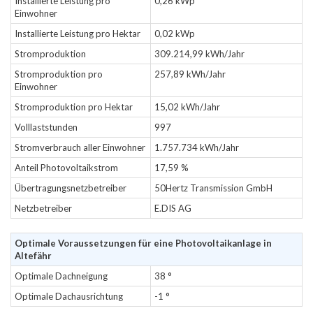
Installierte Leistung pro
0,26 kWp
Einwohner
Installierte Leistung pro Hektar
0,02 kWp
Stromproduktion
309.214,99 kWh/Jahr
Stromproduktion pro
257,89 kWh/Jahr
Einwohner
Stromproduktion pro Hektar
15,02 kWh/Jahr
Volllaststunden
997
Stromverbrauch aller Einwohner
1.757.734 kWh/Jahr
Anteil Photovoltaikstrom
17,59 %
Übertragungsnetzbetreiber
50Hertz Transmission GmbH
Netzbetreiber
E.DIS AG
Optimale Voraussetzungen für eine Photovoltaikanlage in
Altefähr
Optimale Dachneigung
38 °
Optimale Dachausrichtung
-1 °