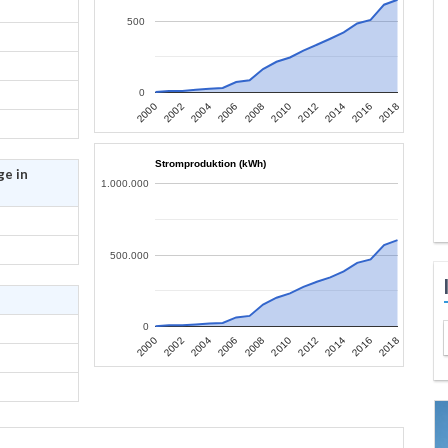
500
0
2006
2004
2002
2000
2018
2016
2014
2012
2010
2008
Stromproduktion (kWh)
ge in
1.000.000
500.000
0
2006
2004
2002
2000
2018
2016
2014
2012
2010
2008