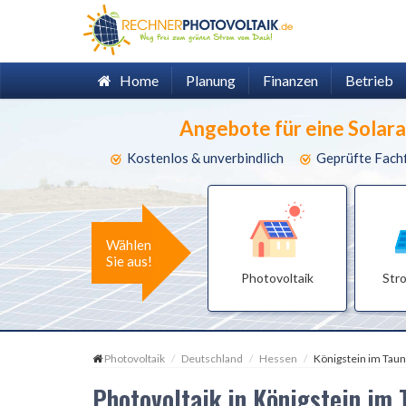
Home
Planung
Finanzen
Betrieb
Angebote für eine Solar
Kostenlos & unverbindlich
Geprüfte Fach
Wählen
Sie aus!
Photovoltaik
Str
Photovoltaik
Deutschland
Hessen
Königstein im Tau
Photovoltaik in Königstein im