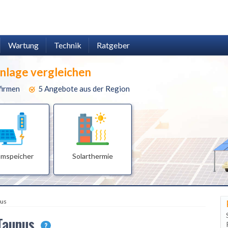
Wartung
Technik
Ratgeber
anlage vergleichen
firmen
5 Angebote aus der Region
omspeicher
Solarthermie
nus
 Taunus
?