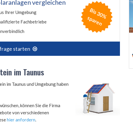
laranlagen vergleichen
B
is
3
0
%
p
a
r
e
us Ihrer Umgebung
s
n
alifizierte Fachbetriebe
nverbindlich
frage starten
stein im Taunus
stein im Taunus und Umgebung haben
wünschen, können Sie die Firma
ngebote von verschiedenen
iese
hier anfordern
.