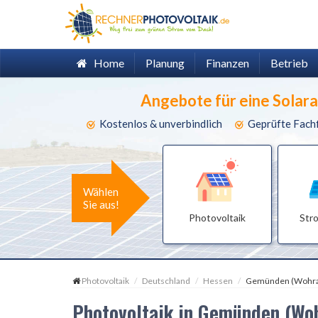
Home
Planung
Finanzen
Betrieb
Angebote für eine Solar
Kostenlos & unverbindlich
Geprüfte Fach
Wählen
Sie aus!
Photovoltaik
Str
Photovoltaik
Deutschland
Hessen
Gemünden (Wohr
Photovoltaik in Gemünden (Wo