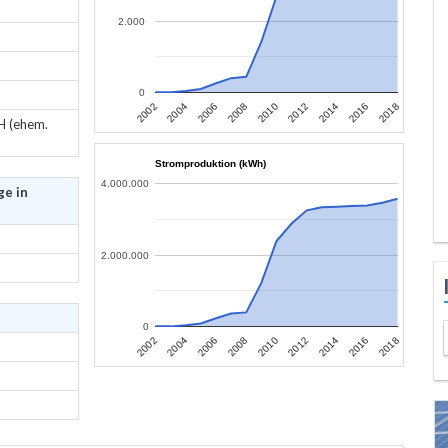
2.000
0
2002
2004
2006
2008
2010
2012
2014
2016
2018
H (ehem.
Stromproduktion (kWh)
4.000.000
ge in
2.000.000
0
2002
2004
2006
2008
2010
2012
2014
2016
2018