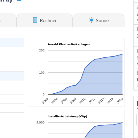
n
Rechner
Sonne
Anzahl Photovoltaikanlagen
200
100
0
2002
2004
2006
2008
2010
2012
2014
2016
2018
Installierte Leistung (kWp)
4.000