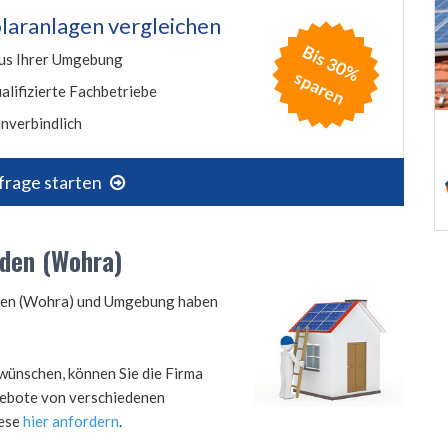
laranlagen vergleichen
B
is
3
0
%
p
a
r
e
us Ihrer Umgebung
s
n
alifizierte Fachbetriebe
nverbindlich
frage starten
nden (Wohra)
nden (Wohra) und Umgebung haben
wünschen, können Sie die Firma
ngebote von verschiedenen
iese
hier anfordern
.