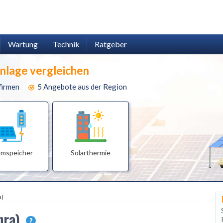
Wartung
Technik
Ratgeber
anlage vergleichen
firmen
5 Angebote aus der Region
omspeicher
Solarthermie
a)
hra)
?