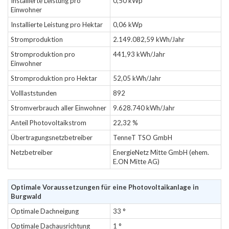
Installierte Leistung pro
0,50 kWp
Einwohner
Installierte Leistung pro Hektar
0,06 kWp
Stromproduktion
2.149.082,59 kWh/Jahr
Stromproduktion pro
441,93 kWh/Jahr
Einwohner
Stromproduktion pro Hektar
52,05 kWh/Jahr
Volllaststunden
892
Stromverbrauch aller Einwohner
9.628.740 kWh/Jahr
Anteil Photovoltaikstrom
22,32 %
Übertragungsnetzbetreiber
TenneT TSO GmbH
Netzbetreiber
EnergieNetz Mitte GmbH (ehem.
E.ON Mitte AG)
Optimale Voraussetzungen für eine Photovoltaikanlage in
Burgwald
Optimale Dachneigung
33 °
Optimale Dachausrichtung
1 °