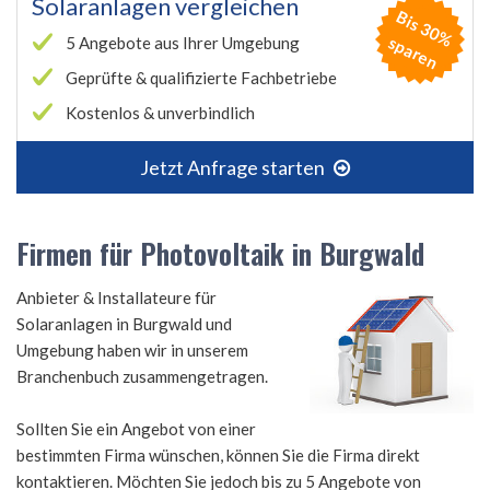
Solaranlagen vergleichen
B
is
3
0
%
p
a
r
e
s
n
5 Angebote aus Ihrer Umgebung
Geprüfte & qualifizierte Fachbetriebe
Kostenlos & unverbindlich
Jetzt Anfrage starten
Firmen für Photovoltaik in Burgwald
Anbieter & Installateure für
Solaranlagen in Burgwald und
Umgebung haben wir in unserem
Branchenbuch zusammengetragen.
Sollten Sie ein Angebot von einer
bestimmten Firma wünschen, können Sie die Firma direkt
kontaktieren. Möchten Sie jedoch bis zu 5 Angebote von