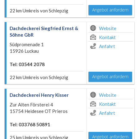
Angebot anfordern
22 km Umkreis von Schlepzig
Dachdeckerei Siegfried Ernst &
Website
Söhne GbR
Kontakt
Südpromenade 1
Anfahrt
15926 Luckau
Tel: 03544 2078
Angebot anfordern
22 km Umkreis von Schlepzig
Dachdeckerei Henry Kisser
Website
Kontakt
Zur Alten Försterei 4
15754 Heidesee OT Prieros
Anfahrt
Tel: 033768 50891
Angebot anfordern
25 km Umkreis von Schlepzig