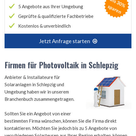
B
is
3
0
%
p
a
r
e
s
n
5 Angebote aus Ihrer Umgebung
Geprüfte & qualifizierte Fachbetriebe
Kostenlos & unverbindlich
Jetzt Anfrage starten
Firmen für Photovoltaik in Schlepzig
Anbieter & Installateure für
Solaranlagen in Schlepzig und
Umgebung haben wir in unserem
Branchenbuch zusammengetragen.
Sollten Sie ein Angebot von einer
bestimmten Firma wünschen, können Sie die Firma direkt
kontaktieren. Möchten Sie jedoch bis zu 5 Angebote von
verschiedenen Solarteuren aus Ihrer Region erhalten, können