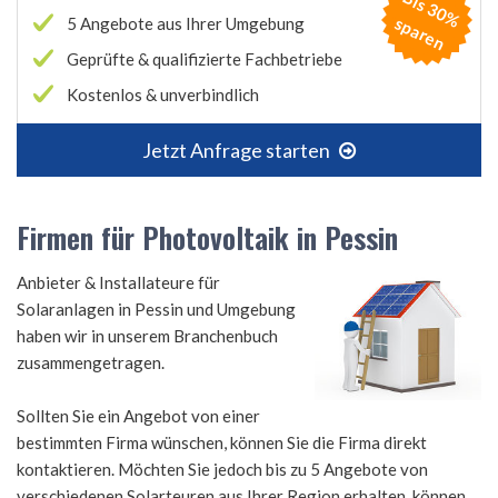
B
is
3
0
%
p
a
r
e
s
n
5 Angebote aus Ihrer Umgebung
Geprüfte & qualifizierte Fachbetriebe
Kostenlos & unverbindlich
Jetzt Anfrage starten
Firmen für Photovoltaik in Pessin
Anbieter & Installateure für
Solaranlagen in Pessin und Umgebung
haben wir in unserem Branchenbuch
zusammengetragen.
Sollten Sie ein Angebot von einer
bestimmten Firma wünschen, können Sie die Firma direkt
kontaktieren. Möchten Sie jedoch bis zu 5 Angebote von
verschiedenen Solarteuren aus Ihrer Region erhalten, können