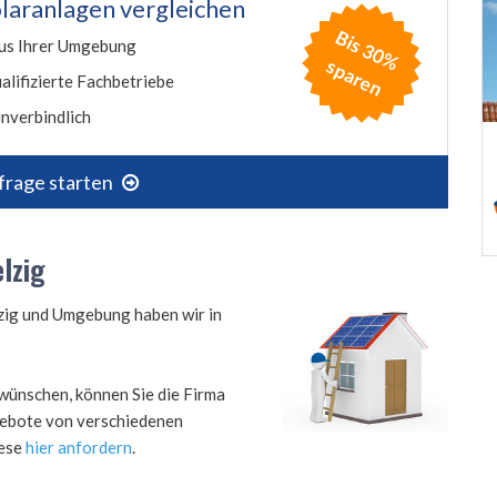
laranlagen vergleichen
B
is
3
0
%
p
a
r
e
us Ihrer Umgebung
s
n
alifizierte Fachbetriebe
nverbindlich
frage starten
lzig
lzig und Umgebung haben wir in
wünschen, können Sie die Firma
ngebote von verschiedenen
iese
hier anfordern
.