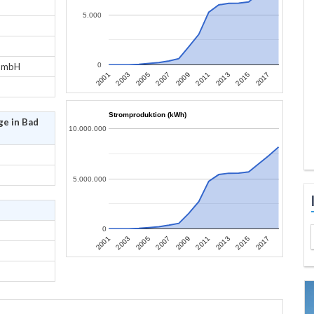
5.000
 GmbH
0
2013
2015
2017
2001
2003
2005
2007
2009
2011
Stromproduktion (kWh)
ge in Bad
10.000.000
5.000.000
0
2013
2015
2017
2001
2003
2005
2007
2009
2011