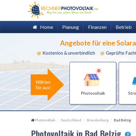
Home
Planung
Finanzen
Betrieb
Angebote für eine Solar
Kostenlos & unverbindlich
Geprüfte Fach
Wählen
Sie aus!
Photovoltaik
Str
Photovoltaik
Deutschland
Brandenburg
Bad Belzig
Photovoltaik in Bad Belzig
?