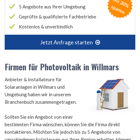
B
is
3
0
%
p
a
r
e
s
n
5 Angebote aus Ihrer Umgebung
Geprüfte & qualifizierte Fachbetriebe
Kostenlos & unverbindlich
Jetzt Anfrage starten
Firmen für Photovoltaik in Willmars
Anbieter & Installateure für
Solaranlagen in Willmars und
Umgebung haben wir in unserem
Branchenbuch zusammengetragen.
Sollten Sie ein Angebot von einer
bestimmten Firma wünschen, können Sie die Firma direkt
kontaktieren. Möchten Sie jedoch bis zu 5 Angebote von
verschiedenen Solarteuren aus Ihrer Region erhalten, können