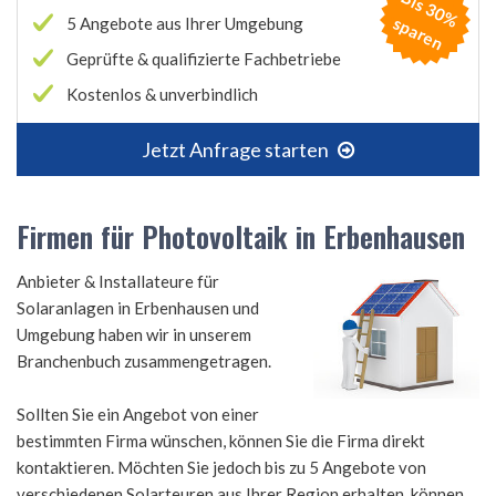
B
is
3
0
%
p
a
r
e
s
n
5 Angebote aus Ihrer Umgebung
Geprüfte & qualifizierte Fachbetriebe
Kostenlos & unverbindlich
Jetzt Anfrage starten
Firmen für Photovoltaik in Erbenhausen
Anbieter & Installateure für
Solaranlagen in Erbenhausen und
Umgebung haben wir in unserem
Branchenbuch zusammengetragen.
Sollten Sie ein Angebot von einer
bestimmten Firma wünschen, können Sie die Firma direkt
kontaktieren. Möchten Sie jedoch bis zu 5 Angebote von
verschiedenen Solarteuren aus Ihrer Region erhalten, können