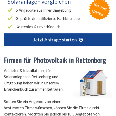
Solaranlagen vergleichen
B
is
3
0
%
p
a
r
e
s
n
5 Angebote aus Ihrer Umgebung
Geprüfte & qualifizierte Fachbetriebe
Kostenlos & unverbindlich
Jetzt Anfrage starten
Firmen für Photovoltaik in Rettenberg
Anbieter & Installateure für
Solaranlagen in Rettenberg und
Umgebung haben wir in unserem
Branchenbuch zusammengetragen.
Sollten Sie ein Angebot von einer
bestimmten Firma wünschen, können Sie die Firma direkt
kontaktieren. Möchten Sie jedoch bis zu 5 Angebote von