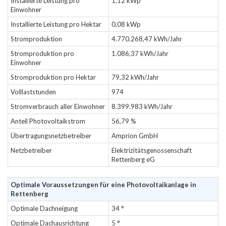
Installierte Leistung pro
1,12 kWp
Einwohner
Installierte Leistung pro Hektar
0,08 kWp
Stromproduktion
4.770.268,47 kWh/Jahr
Stromproduktion pro
1.086,37 kWh/Jahr
Einwohner
Stromproduktion pro Hektar
79,32 kWh/Jahr
Volllaststunden
974
Stromverbrauch aller Einwohner
8.399.983 kWh/Jahr
Anteil Photovoltaikstrom
56,79 %
Übertragungsnetzbetreiber
Amprion GmbH
Netzbetreiber
Elektrizitätsgenossenschaft
Rettenberg eG
Optimale Voraussetzungen für eine Photovoltaikanlage in
Rettenberg
Optimale Dachneigung
34 °
Optimale Dachausrichtung
5 °