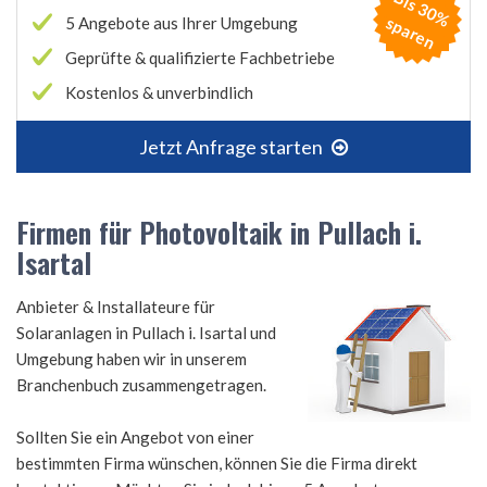
B
is
3
0
%
p
a
r
e
s
n
5 Angebote aus Ihrer Umgebung
Geprüfte & qualifizierte Fachbetriebe
Kostenlos & unverbindlich
Jetzt Anfrage starten
Firmen für Photovoltaik in Pullach i.
Isartal
Anbieter & Installateure für
Solaranlagen in Pullach i. Isartal und
Umgebung haben wir in unserem
Branchenbuch zusammengetragen.
Sollten Sie ein Angebot von einer
bestimmten Firma wünschen, können Sie die Firma direkt