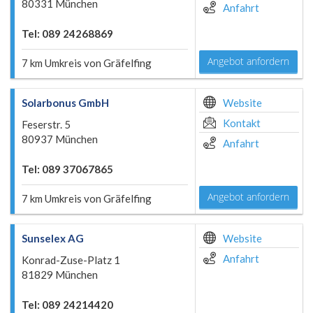
80331 München
Anfahrt
Tel: 089 24268869
Angebot anfordern
7 km Umkreis von Gräfelfing
Solarbonus GmbH
Website
Kontakt
Feserstr. 5
80937 München
Anfahrt
Tel: 089 37067865
Angebot anfordern
7 km Umkreis von Gräfelfing
Sunselex AG
Website
Anfahrt
Konrad-Zuse-Platz 1
81829 München
Tel: 089 24214420