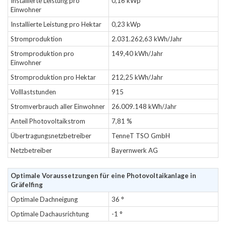
Installierte Leistung pro
0,16 kWp
Einwohner
Installierte Leistung pro Hektar
0,23 kWp
Stromproduktion
2.031.262,63 kWh/Jahr
Stromproduktion pro
149,40 kWh/Jahr
Einwohner
Stromproduktion pro Hektar
212,25 kWh/Jahr
Volllaststunden
915
Stromverbrauch aller Einwohner
26.009.148 kWh/Jahr
Anteil Photovoltaikstrom
7,81 %
Übertragungsnetzbetreiber
TenneT TSO GmbH
Netzbetreiber
Bayernwerk AG
Optimale Voraussetzungen für eine Photovoltaikanlage in
Gräfelfing
Optimale Dachneigung
36 °
Optimale Dachausrichtung
-1 °