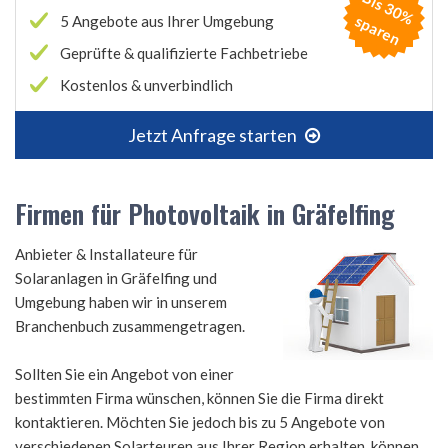
B
is
3
0
%
p
a
r
e
s
n
5 Angebote aus Ihrer Umgebung
Geprüfte & qualifizierte Fachbetriebe
Kostenlos & unverbindlich
Jetzt Anfrage starten
Firmen für Photovoltaik in Gräfelfing
Anbieter & Installateure für
Solaranlagen in Gräfelfing und
Umgebung haben wir in unserem
Branchenbuch zusammengetragen.
Sollten Sie ein Angebot von einer
bestimmten Firma wünschen, können Sie die Firma direkt
kontaktieren. Möchten Sie jedoch bis zu 5 Angebote von
verschiedenen Solarteuren aus Ihrer Region erhalten, können