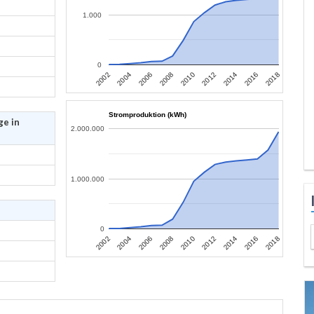
1.000
0
2002
2004
2006
2008
2010
2012
2014
2016
2018
Stromproduktion (kWh)
ge in
2.000.000
1.000.000
0
2002
2004
2006
2008
2010
2012
2014
2016
2018