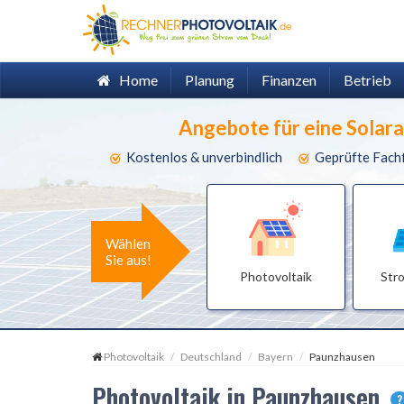
Home
Planung
Finanzen
Betrieb
Angebote für eine Solar
Kostenlos & unverbindlich
Geprüfte Fach
Wählen
Sie aus!
Photovoltaik
Str
Photovoltaik
Deutschland
Bayern
Paunzhausen
Photovoltaik in Paunzhausen
?