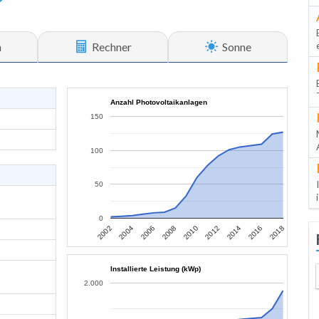
n
Rechner
Sonne
Anzahl Photovoltaikanlagen
150
100
50
0
2002
2004
2006
2008
2010
2012
2014
2016
2018
Installierte Leistung (kWp)
2.000