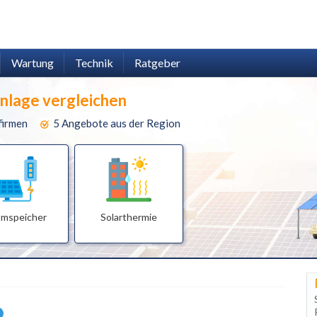
Wartung
Technik
Ratgeber
anlage vergleichen
firmen
5 Angebote aus der Region
omspeicher
Solarthermie