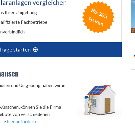
laranlagen vergleichen
B
is
3
0
%
p
a
r
e
us Ihrer Umgebung
s
n
alifizierte Fachbetriebe
nverbindlich
frage starten
hausen
hausen und Umgebung haben wir in
wünschen, können Sie die Firma
ngebote von verschiedenen
iese
hier anfordern
.