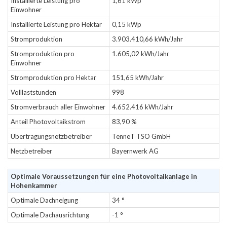
Installierte Leistung pro
1,61 kWp
Einwohner
Installierte Leistung pro Hektar
0,15 kWp
Stromproduktion
3.903.410,66 kWh/Jahr
Stromproduktion pro
1.605,02 kWh/Jahr
Einwohner
Stromproduktion pro Hektar
151,65 kWh/Jahr
Volllaststunden
998
Stromverbrauch aller Einwohner
4.652.416 kWh/Jahr
Anteil Photovoltaikstrom
83,90 %
Übertragungsnetzbetreiber
TenneT TSO GmbH
Netzbetreiber
Bayernwerk AG
Optimale Voraussetzungen für eine Photovoltaikanlage in
Hohenkammer
Optimale Dachneigung
34 °
Optimale Dachausrichtung
-1 °