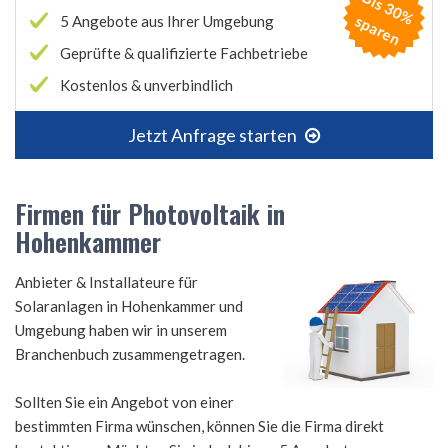
B
is
3
0
%
p
a
r
e
s
n
5 Angebote aus Ihrer Umgebung
Geprüfte & qualifizierte Fachbetriebe
Kostenlos & unverbindlich
Jetzt Anfrage starten
Firmen für Photovoltaik in
Hohenkammer
Anbieter & Installateure für
Solaranlagen in Hohenkammer und
Umgebung haben wir in unserem
Branchenbuch zusammengetragen.
Sollten Sie ein Angebot von einer
bestimmten Firma wünschen, können Sie die Firma direkt