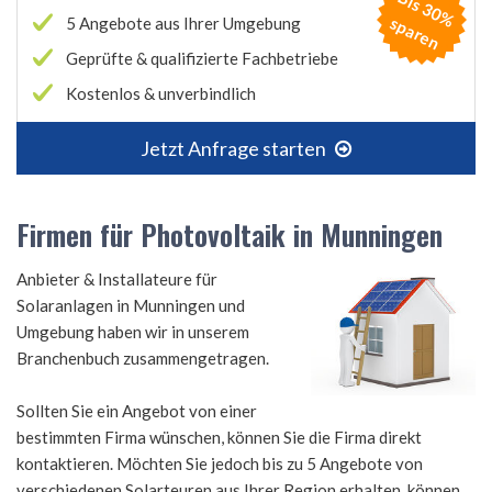
B
is
3
0
%
p
a
r
e
s
n
5 Angebote aus Ihrer Umgebung
Geprüfte & qualifizierte Fachbetriebe
Kostenlos & unverbindlich
Jetzt Anfrage starten
Firmen für Photovoltaik in Munningen
Anbieter & Installateure für
Solaranlagen in Munningen und
Umgebung haben wir in unserem
Branchenbuch zusammengetragen.
Sollten Sie ein Angebot von einer
bestimmten Firma wünschen, können Sie die Firma direkt
kontaktieren. Möchten Sie jedoch bis zu 5 Angebote von
verschiedenen Solarteuren aus Ihrer Region erhalten, können