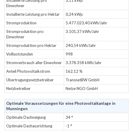
Installierte Leistung pro
3,11 kWp
Einwohner
Installierte Leistung pro Hektar
0,24 kWp
Stromproduktion
5.477.023,40 kWh/Jahr
Stromproduktion pro
3.101,37 kWh/Jahr
Einwohner
Stromproduktion pro Hektar
240,54 kWh/Jahr
Volllaststunden
998
Stromverbrauch aller Einwohner
3.378.358 kWh/Jahr
Anteil Photovoltaikstrom
162,12 %
Übertragungsnetzbetreiber
TransnetBW GmbH
Netzbetreiber
Netze NGO GmbH
Optimale Voraussetzungen für eine Photovoltaikanlage in
Munningen
Optimale Dachneigung
34 °
Optimale Dachausrichtung
-1 °