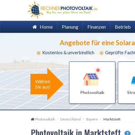
Home
Planung
Finanzen
Betrieb
Angebote für eine Solar
Kostenlos & unverbindlich
Geprüfte Fach
Wählen
Sie aus!
Photovoltaik
Str
Photovoltaik
Deutschland
Bayern
Marktsteft
Photovoltaik in Marktsteft
?