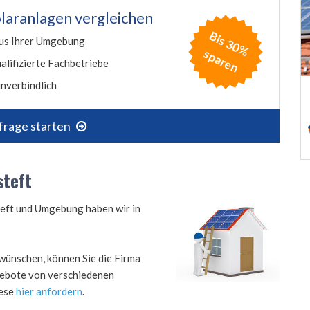
laranlagen vergleichen
B
is
3
0
%
p
a
r
e
us Ihrer Umgebung
s
n
alifizierte Fachbetriebe
nverbindlich
frage starten
steft
teft und Umgebung haben wir in
wünschen, können Sie die Firma
ngebote von verschiedenen
iese
hier anfordern
.