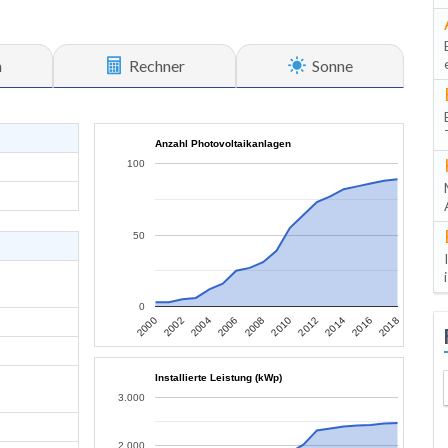
n
Rechner
Sonne
Anzahl Photovoltaikanlagen
100
50
0
2006
2004
2002
2000
2018
2016
2014
2012
2010
2008
Installierte Leistung (kWp)
3.000
2.000