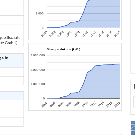
1.000
0
2006
2004
2002
2000
2018
2016
2014
2012
2010
2008
sellschaft
etz GmbH)
Stromproduktion (kWh)
3.000.000
ge in
2.000.000
1.000.000
0
2006
2004
2002
2000
2018
2016
2014
2012
2010
2008