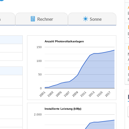
n
Rechner
Sonne
Anzahl Photovoltaikanlagen
150
100
50
0
2013
2015
2017
2001
2003
2005
2007
2009
2011
Installierte Leistung (kWp)
2.000