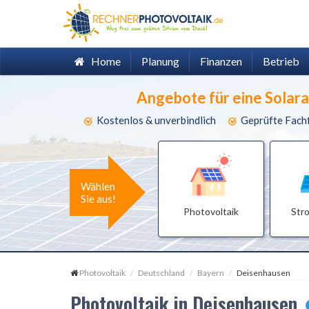
Home
Planung
Finanzen
Betrieb
Angebote für eine Solar
Kostenlos & unverbindlich
Geprüfte Fach
Wählen
Sie aus!
Photovoltaik
Str
Photovoltaik
Deutschland
Bayern
Deisenhausen
Photovoltaik in Deisenhausen