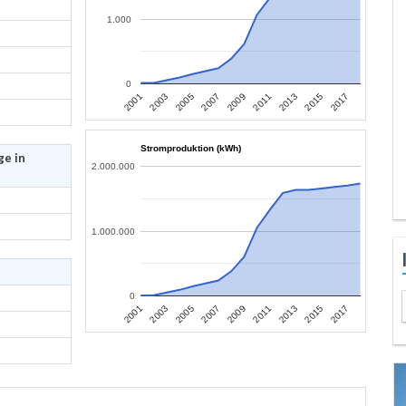
1.000
0
2013
2015
2017
2001
2003
2005
2007
2009
2011
Stromproduktion (kWh)
ge in
2.000.000
1.000.000
0
2013
2015
2017
2001
2003
2005
2007
2009
2011