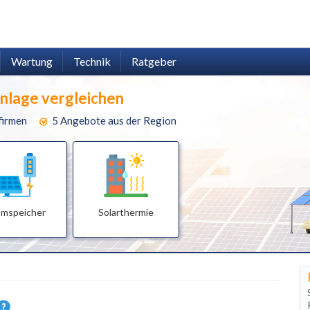
Wartung
Technik
Ratgeber
anlage vergleichen
firmen
5 Angebote aus der Region
omspeicher
Solarthermie
?