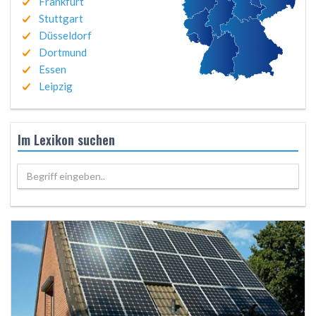
Frankfurt
Stuttgart
Düsseldorf
Dortmund
Essen
Leipzig
Im Lexikon suchen
Begriff eingeben..