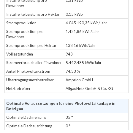
Installierte Leistung pro
1,51 kWp
Einwohner
Installierte Leistung pro Hektar
0,15 kWp
Stromproduktion
4.045.190,35 kWh/Jahr
Stromproduktion pro
1.421,86 kWh/Jahr
Einwohner
Stromproduktion pro Hektar
138,16 kWh/Jahr
Volllaststunden
943
Stromverbrauch aller Einwohner
5.442.485 kWh/Jahr
Anteil Photovoltaikstrom
74,33 %
Übertragungsnetzbetreiber
Amprion GmbH
Netzbetreiber
AllgäuNetz GmbH & Co. KG
Optimale Voraussetzungen für eine Photovoltaikanlage in
Betzigau
Optimale Dachneigung
35 °
Optimale Dachausrichtung
0 °