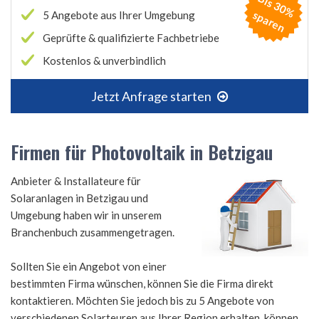
B
is
3
0
%
p
a
r
e
s
n
5 Angebote aus Ihrer Umgebung
Geprüfte & qualifizierte Fachbetriebe
Kostenlos & unverbindlich
Jetzt Anfrage starten
Firmen für Photovoltaik in Betzigau
Anbieter & Installateure für
Solaranlagen in Betzigau und
Umgebung haben wir in unserem
Branchenbuch zusammengetragen.
Sollten Sie ein Angebot von einer
bestimmten Firma wünschen, können Sie die Firma direkt
kontaktieren. Möchten Sie jedoch bis zu 5 Angebote von
verschiedenen Solarteuren aus Ihrer Region erhalten, können