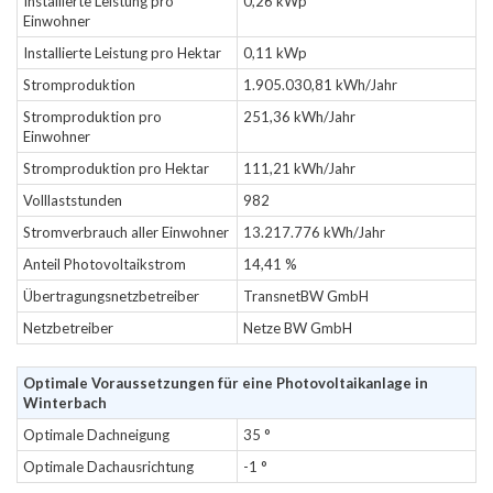
Installierte Leistung pro
0,26 kWp
Einwohner
Installierte Leistung pro Hektar
0,11 kWp
Stromproduktion
1.905.030,81 kWh/Jahr
Stromproduktion pro
251,36 kWh/Jahr
Einwohner
Stromproduktion pro Hektar
111,21 kWh/Jahr
Volllaststunden
982
Stromverbrauch aller Einwohner
13.217.776 kWh/Jahr
Anteil Photovoltaikstrom
14,41 %
Übertragungsnetzbetreiber
TransnetBW GmbH
Netzbetreiber
Netze BW GmbH
Optimale Voraussetzungen für eine Photovoltaikanlage in
Winterbach
Optimale Dachneigung
35 °
Optimale Dachausrichtung
-1 °