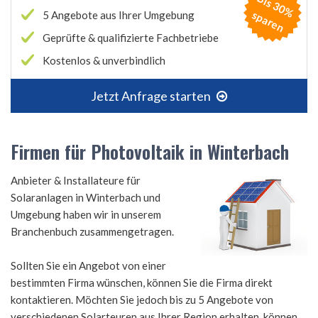
B
is
3
0
%
p
a
r
e
s
n
5 Angebote aus Ihrer Umgebung
Geprüfte & qualifizierte Fachbetriebe
Kostenlos & unverbindlich
Jetzt Anfrage starten
Firmen für Photovoltaik in Winterbach
Anbieter & Installateure für
Solaranlagen in Winterbach und
Umgebung haben wir in unserem
Branchenbuch zusammengetragen.
Sollten Sie ein Angebot von einer
bestimmten Firma wünschen, können Sie die Firma direkt
kontaktieren. Möchten Sie jedoch bis zu 5 Angebote von
verschiedenen Solarteuren aus Ihrer Region erhalten, können