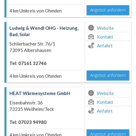
Angebot anfordern
4 km Umkreis von Ohmden
Ludwig & Wendl OHG - Heizung,
Website
Bad, Solar
Kontakt
Schlierbacher Str. 76/1
Anfahrt
73095 Albershausen
Tel: 07161 32746
Angebot anfordern
4 km Umkreis von Ohmden
HEAT Wärmesysteme GmbH
Website
Kontakt
Eisenbahnstr. 36
73235 Weilheim/Teck
Anfahrt
Tel: 07023 94980
Angebot anfordern
4 km Umkreis von Ohmden