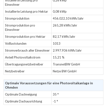
Installierte Leistung pro
0,26 kWp
Einwohner
Installierte Leistung pro Hektar
0,08 kWp
Stromproduktion
456.022,10 kWh/Jahr
Stromproduktion pro
265,28 kWh/Jahr
Einwohner
Stromproduktion pro Hektar
82,17 kWh/Jahr
Volllaststunden
1013
Stromverbrauch aller Einwohner
2.997.936 kWh/Jahr
Anteil Photovoltaikstrom
15,21 %
Übertragungsnetzbetreiber
TransnetBW GmbH
Netzbetreiber
Netze BW GmbH
Optimale Voraussetzungen für eine Photovoltaikanlage in
Ohmden
Optimale Dachneigung
35 °
Optimale Dachausrichtung
-1 °