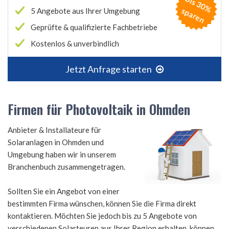
B
is
3
0
%
p
a
r
e
s
n
5 Angebote aus Ihrer Umgebung
Geprüfte & qualifizierte Fachbetriebe
Kostenlos & unverbindlich
Jetzt Anfrage starten
Firmen für Photovoltaik in Ohmden
Anbieter & Installateure für
Solaranlagen in Ohmden und
Umgebung haben wir in unserem
Branchenbuch zusammengetragen.
Sollten Sie ein Angebot von einer
bestimmten Firma wünschen, können Sie die Firma direkt
kontaktieren. Möchten Sie jedoch bis zu 5 Angebote von
verschiedenen Solarteuren aus Ihrer Region erhalten, können