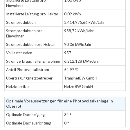
Installierte Leistung pro
1,00 kWp
Einwohner
Installierte Leistung pro Hektar
0,09 kWp
Stromproduktion
3.414.975,66 kWh/Jahr
Stromproduktion pro
958,72 kWh/Jahr
Einwohner
Stromproduktion pro Hektar
90,06 kWh/Jahr
Volllaststunden
957
Stromverbrauch aller Einwohner
6.212.128 kWh/Jahr
Anteil Photovoltaikstrom
54,97 %
Übertragungsnetzbetreiber
TransnetBW GmbH
Netzbetreiber
Netze BW GmbH
Optimale Voraussetzungen für eine Photovoltaikanlage in
Oberrot
Optimale Dachneigung
34 °
Optimale Dachausrichtung
0 °