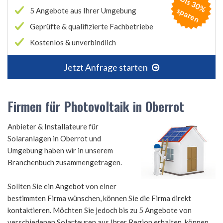
B
is
3
0
%
p
a
r
e
s
n
5 Angebote aus Ihrer Umgebung
Geprüfte & qualifizierte Fachbetriebe
Kostenlos & unverbindlich
Jetzt Anfrage starten
Firmen für Photovoltaik in Oberrot
Anbieter & Installateure für
Solaranlagen in Oberrot und
Umgebung haben wir in unserem
Branchenbuch zusammengetragen.
Sollten Sie ein Angebot von einer
bestimmten Firma wünschen, können Sie die Firma direkt
kontaktieren. Möchten Sie jedoch bis zu 5 Angebote von
verschiedenen Solarteuren aus Ihrer Region erhalten, können