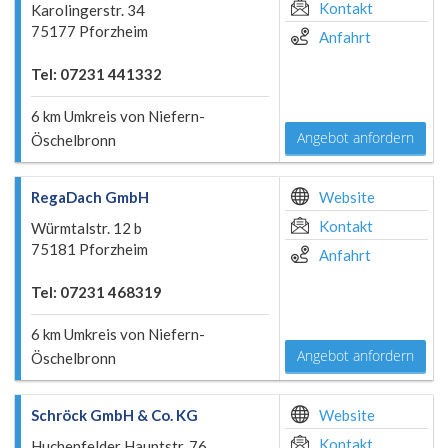
Kontakt
Karolingerstr. 34
75177 Pforzheim
Anfahrt
Tel: 07231 441332
6 km Umkreis von Niefern-
Angebot anfordern
Öschelbronn
RegaDach GmbH
Website
Kontakt
Würmtalstr. 12 b
75181 Pforzheim
Anfahrt
Tel: 07231 468319
6 km Umkreis von Niefern-
Angebot anfordern
Öschelbronn
Schröck GmbH & Co. KG
Website
Kontakt
Huchenfelder Hauptstr. 76