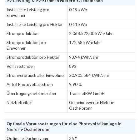
PV-Leistung & PV-Strom in Niefern-Öschelbronn
Installierte Leistung pro
0,19 kWp
Einwohner
Installierte Leistung pro Hektar
0,11 kWp
Stromproduktion
2.068.522,00 kWh/Jahr
Stromproduktion pro
172,58 kWh/Jahr
Einwohner
Stromproduktion pro Hektar
93,94 kWh/Jahr
Volllaststunden
892
Stromverbrauch aller Einwohner
20.903.584 kWh/Jahr
Anteil Photovoltaikstrom
9,90 %
Übertragungsnetzbetreiber
TransnetBW GmbH
Netzbetreiber
Gemeindewerke Niefern-
Öschelbronn
Optimale Voraussetzungen für eine Photovoltaikanlage in
Niefern-Öschelbronn
Optimale Dachneigung
35 °