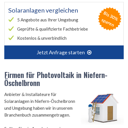
Solaranlagen vergleichen
B
is
3
0
%
p
a
r
e
s
n
5 Angebote aus Ihrer Umgebung
Geprüfte & qualifizierte Fachbetriebe
Kostenlos & unverbindlich
Jetzt Anfrage starten
Firmen für Photovoltaik in Niefern-
Öschelbronn
Anbieter & Installateure für
Solaranlagen in Niefern-Öschelbronn
und Umgebung haben wir in unserem
Branchenbuch zusammengetragen.