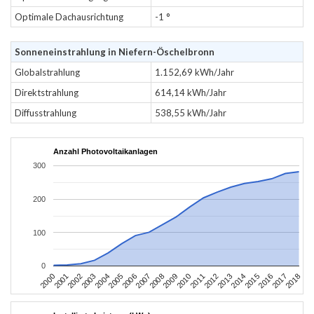
Optimale Dachausrichtung
-1 °
Sonneneinstrahlung in Niefern-Öschelbronn
Globalstrahlung
1.152,69 kWh/Jahr
Direktstrahlung
614,14 kWh/Jahr
Diffusstrahlung
538,55 kWh/Jahr
Anzahl Photovoltaikanlagen
300
200
100
0
2004
2013
2002
2011
2000
2009
2018
2007
2016
2005
2014
2003
2012
2001
2010
2008
2017
2006
2015