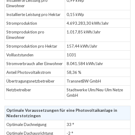
Installierte Leistung pro
0,99 kWp
Einwohner
Installierte Leistung pro Hektar
0,15 kWp
Stromproduktion
4.693.283,30 kWh/Jahr
Stromproduktion pro
1.017,85 kWh/Jahr
Einwohner
Stromproduktion pro Hektar
157,44 kWh/Jahr
Volllaststunden
1031
Stromverbrauch aller Einwohner
8.041.584 kWh/Jahr
Anteil Photovoltaikstrom
58,36 %
Übertragungsnetzbetreiber
TransnetBW GmbH
Netzbetreiber
Stadtwerke Ulm/Neu-Ulm Netze
GmbH
Optimale Voraussetzungen für eine Photovoltaikanlage in
Niederstotzingen
Optimale Dachneigung
33 °
Optimale Dachausrichtung
-2 °