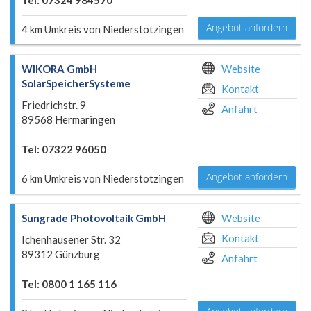
Tel: 07324 984570
Angebot anfordern
4 km Umkreis von Niederstotzingen
WIKORA GmbH
Website
SolarSpeicherSysteme
Kontakt
Friedrichstr. 9
Anfahrt
89568 Hermaringen
Tel: 07322 96050
Angebot anfordern
6 km Umkreis von Niederstotzingen
Sungrade Photovoltaik GmbH
Website
Kontakt
Ichenhausener Str. 32
89312 Günzburg
Anfahrt
Tel: 0800 1 165 116