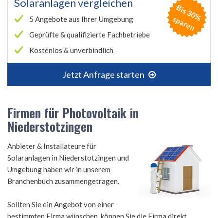
Solaranlagen vergleichen
B
is
3
0
%
p
a
r
e
s
n
5 Angebote aus Ihrer Umgebung
Geprüfte & qualifizierte Fachbetriebe
Kostenlos & unverbindlich
Jetzt Anfrage starten
Firmen für Photovoltaik in
Niederstotzingen
Anbieter & Installateure für
Solaranlagen in Niederstotzingen und
Umgebung haben wir in unserem
Branchenbuch zusammengetragen.
Sollten Sie ein Angebot von einer
bestimmten Firma wünschen, können Sie die Firma direkt