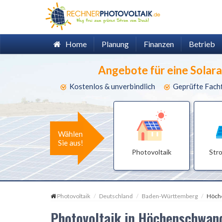
Home
Planung
Finanzen
Betrieb
Angebote für eine Solar
Kostenlos & unverbindlich
Geprüfte Fach
Wählen
Sie aus!
Photovoltaik
Str
Photovoltaik
Deutschland
Baden-Württemberg
Höch
Photovoltaik in Höchenschwa