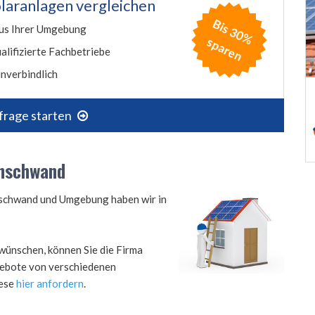
laranlagen vergleichen
B
is
3
0
%
p
a
r
e
us Ihrer Umgebung
s
n
alifizierte Fachbetriebe
nverbindlich
frage starten
enschwand
enschwand und Umgebung haben wir in
wünschen, können Sie die Firma
ngebote von verschiedenen
iese
hier anfordern
.