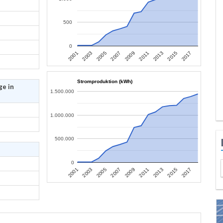
500
0
2013
2015
2017
2001
2003
2005
2007
2009
2011
Stromproduktion (kWh)
ge in
1.500.000
1.000.000
500.000
0
2013
2015
2017
2001
2003
2005
2007
2009
2011