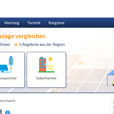
Wartung
Technik
Ratgeber
anlage vergleichen
firmen
5 Angebote aus der Region
omspeicher
Solarthermie
enschwand
nd
?