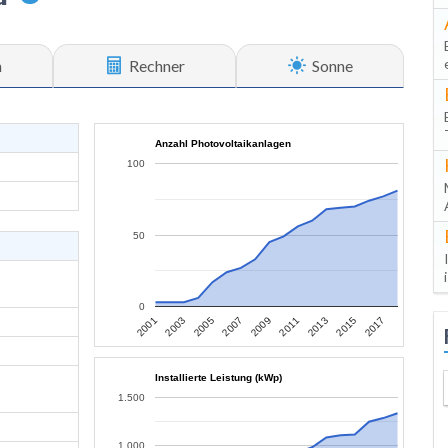
n
Rechner
Sonne
Anzahl Photovoltaikanlagen
100
50
0
2013
2015
2017
2001
2003
2005
2007
2009
2011
Installierte Leistung (kWp)
1.500
1.000