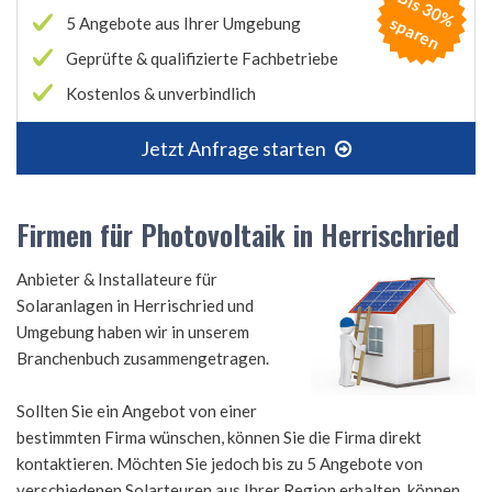
B
is
3
0
%
p
a
r
e
s
n
5 Angebote aus Ihrer Umgebung
Geprüfte & qualifizierte Fachbetriebe
Kostenlos & unverbindlich
Jetzt Anfrage starten
Firmen für Photovoltaik in Herrischried
Anbieter & Installateure für
Solaranlagen in Herrischried und
Umgebung haben wir in unserem
Branchenbuch zusammengetragen.
Sollten Sie ein Angebot von einer
bestimmten Firma wünschen, können Sie die Firma direkt
kontaktieren. Möchten Sie jedoch bis zu 5 Angebote von
verschiedenen Solarteuren aus Ihrer Region erhalten, können