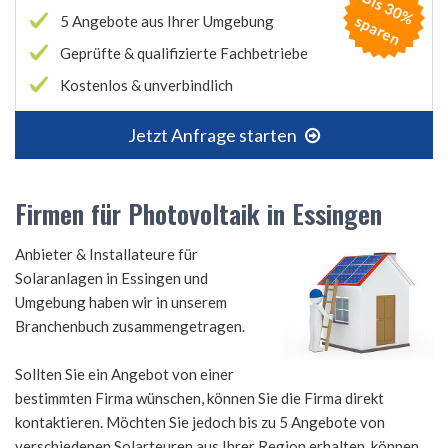
B
is
3
0
%
p
a
r
e
s
n
5 Angebote aus Ihrer Umgebung
Geprüfte & qualifizierte Fachbetriebe
Kostenlos & unverbindlich
Jetzt Anfrage starten
Firmen für Photovoltaik in Essingen
Anbieter & Installateure für
Solaranlagen in Essingen und
Umgebung haben wir in unserem
Branchenbuch zusammengetragen.
Sollten Sie ein Angebot von einer
bestimmten Firma wünschen, können Sie die Firma direkt
kontaktieren. Möchten Sie jedoch bis zu 5 Angebote von
verschiedenen Solarteuren aus Ihrer Region erhalten, können