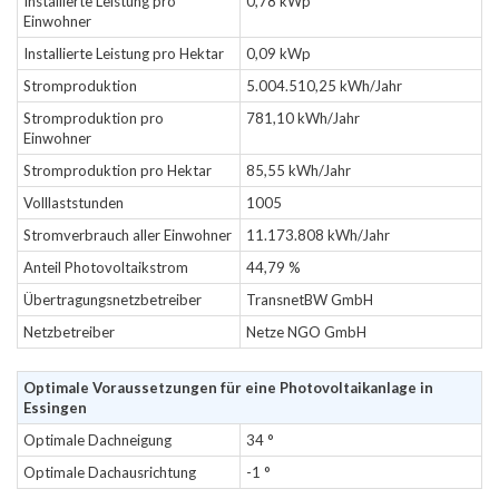
Installierte Leistung pro
0,78 kWp
Einwohner
Installierte Leistung pro Hektar
0,09 kWp
Stromproduktion
5.004.510,25 kWh/Jahr
Stromproduktion pro
781,10 kWh/Jahr
Einwohner
Stromproduktion pro Hektar
85,55 kWh/Jahr
Volllaststunden
1005
Stromverbrauch aller Einwohner
11.173.808 kWh/Jahr
Anteil Photovoltaikstrom
44,79 %
Übertragungsnetzbetreiber
TransnetBW GmbH
Netzbetreiber
Netze NGO GmbH
Optimale Voraussetzungen für eine Photovoltaikanlage in
Essingen
Optimale Dachneigung
34 °
Optimale Dachausrichtung
-1 °