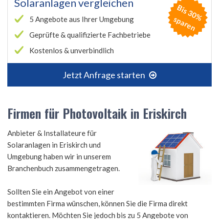
Solaranlagen vergleichen
B
is
3
0
%
p
a
r
e
s
n
5 Angebote aus Ihrer Umgebung
Geprüfte & qualifizierte Fachbetriebe
Kostenlos & unverbindlich
Jetzt Anfrage starten
Firmen für Photovoltaik in Eriskirch
Anbieter & Installateure für
Solaranlagen in Eriskirch und
Umgebung haben wir in unserem
Branchenbuch zusammengetragen.
Sollten Sie ein Angebot von einer
bestimmten Firma wünschen, können Sie die Firma direkt
kontaktieren. Möchten Sie jedoch bis zu 5 Angebote von