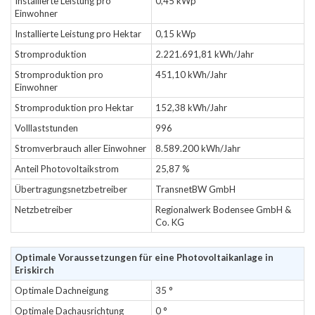
Installierte Leistung pro
0,45 kWp
Einwohner
Installierte Leistung pro Hektar
0,15 kWp
Stromproduktion
2.221.691,81 kWh/Jahr
Stromproduktion pro
451,10 kWh/Jahr
Einwohner
Stromproduktion pro Hektar
152,38 kWh/Jahr
Volllaststunden
996
Stromverbrauch aller Einwohner
8.589.200 kWh/Jahr
Anteil Photovoltaikstrom
25,87 %
Übertragungsnetzbetreiber
TransnetBW GmbH
Netzbetreiber
Regionalwerk Bodensee GmbH &
Co. KG
Optimale Voraussetzungen für eine Photovoltaikanlage in
Eriskirch
Optimale Dachneigung
35 °
Optimale Dachausrichtung
0 °