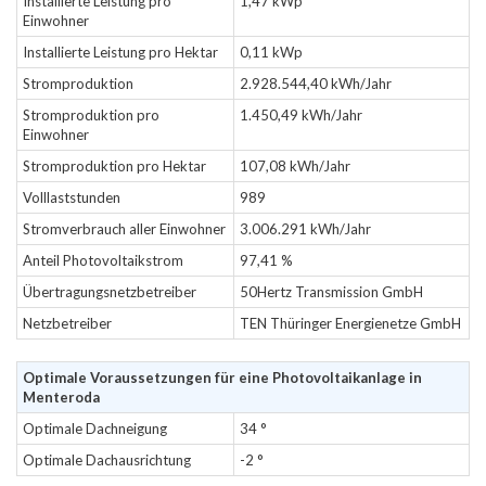
Installierte Leistung pro
1,47 kWp
Einwohner
Installierte Leistung pro Hektar
0,11 kWp
Stromproduktion
2.928.544,40 kWh/Jahr
Stromproduktion pro
1.450,49 kWh/Jahr
Einwohner
Stromproduktion pro Hektar
107,08 kWh/Jahr
Volllaststunden
989
Stromverbrauch aller Einwohner
3.006.291 kWh/Jahr
Anteil Photovoltaikstrom
97,41 %
Übertragungsnetzbetreiber
50Hertz Transmission GmbH
Netzbetreiber
TEN Thüringer Energienetze GmbH
Optimale Voraussetzungen für eine Photovoltaikanlage in
Menteroda
Optimale Dachneigung
34 °
Optimale Dachausrichtung
-2 °