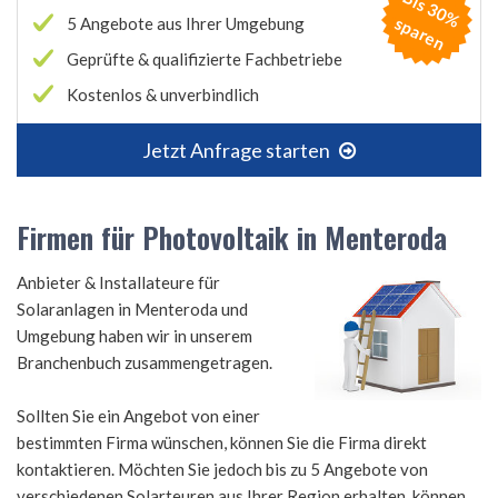
B
is
3
0
%
p
a
r
e
s
n
5 Angebote aus Ihrer Umgebung
Geprüfte & qualifizierte Fachbetriebe
Kostenlos & unverbindlich
Jetzt Anfrage starten
Firmen für Photovoltaik in Menteroda
Anbieter & Installateure für
Solaranlagen in Menteroda und
Umgebung haben wir in unserem
Branchenbuch zusammengetragen.
Sollten Sie ein Angebot von einer
bestimmten Firma wünschen, können Sie die Firma direkt
kontaktieren. Möchten Sie jedoch bis zu 5 Angebote von
verschiedenen Solarteuren aus Ihrer Region erhalten, können