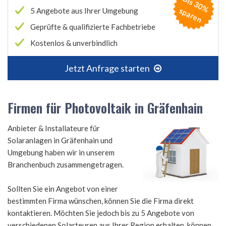
B
is
3
0
%
p
a
r
e
s
n
5 Angebote aus Ihrer Umgebung
Geprüfte & qualifizierte Fachbetriebe
Kostenlos & unverbindlich
Jetzt Anfrage starten
Firmen für Photovoltaik in Gräfenhain
Anbieter & Installateure für
Solaranlagen in Gräfenhain und
Umgebung haben wir in unserem
Branchenbuch zusammengetragen.
Sollten Sie ein Angebot von einer
bestimmten Firma wünschen, können Sie die Firma direkt
kontaktieren. Möchten Sie jedoch bis zu 5 Angebote von
verschiedenen Solarteuren aus Ihrer Region erhalten, können