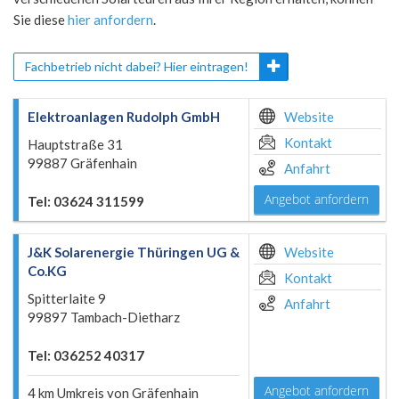
Sie diese
hier anfordern
.
Fachbetrieb nicht dabei? Hier eintragen!
Elektroanlagen Rudolph GmbH
Website
Kontakt
Hauptstraße 31
99887 Gräfenhain
Anfahrt
Angebot anfordern
Tel: 03624 311599
J&K Solarenergie Thüringen UG &
Website
Co.KG
Kontakt
Spitterlaite 9
Anfahrt
99897 Tambach-Dietharz
Tel: 036252 40317
Angebot anfordern
4 km Umkreis von Gräfenhain