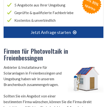
B
is
3
0
%
p
a
r
e
s
n
5 Angebote aus Ihrer Umgebung
Geprüfte & qualifizierte Fachbetriebe
Kostenlos & unverbindlich
Jetzt Anfrage starten
Firmen für Photovoltaik in
Freienbessingen
Anbieter & Installateure für
Solaranlagen in Freienbessingen und
Umgebung haben wir in unserem
Branchenbuch zusammengetragen.
Sollten Sie ein Angebot von einer
bestimmten Firma wünschen, können Sie die Firma direkt