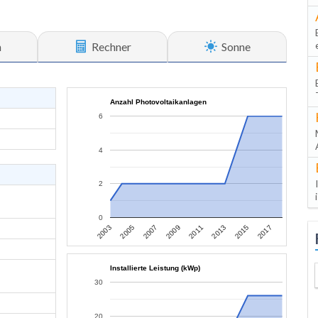
n
Rechner
Sonne
Anzahl Photovoltaikanlagen
6
4
2
0
2003
2005
2007
2009
2011
2013
2015
2017
Installierte Leistung (kWp)
30
20