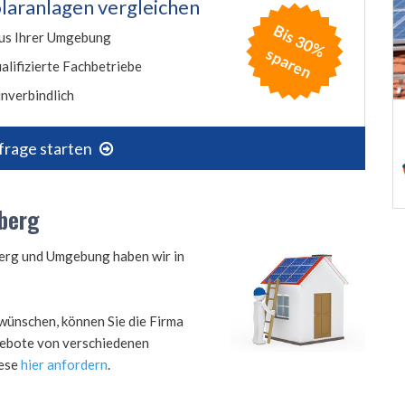
laranlagen vergleichen
B
is
3
0
%
p
a
r
e
us Ihrer Umgebung
s
n
alifizierte Fachbetriebe
nverbindlich
frage starten
nberg
nberg und Umgebung haben wir in
wünschen, können Sie die Firma
ngebote von verschiedenen
iese
hier anfordern
.