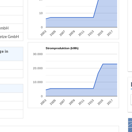
10
 GmbH
0
2003
2005
2007
2009
2011
2013
2015
2017
netze GmbH
Stromproduktion (kWh)
ge in
30.000
20.000
10.000
0
2003
2005
2007
2009
2011
2013
2015
2017