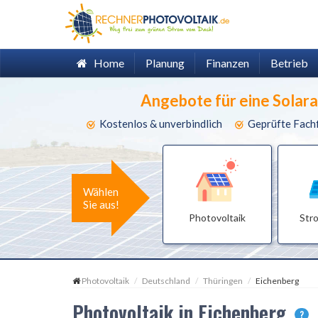
Home
Planung
Finanzen
Betrieb
Angebote für eine Solar
Kostenlos & unverbindlich
Geprüfte Fach
Wählen
Sie aus!
Photovoltaik
Str
Photovoltaik
Deutschland
Thüringen
Eichenberg
Photovoltaik in Eichenberg
?