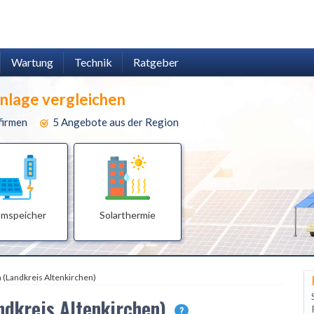
Wartung
Technik
Ratgeber
anlage vergleichen
firmen
5 Angebote aus der Region
omspeicher
Solarthermie
(Landkreis Altenkirchen)
ndkreis Altenkirchen)
?