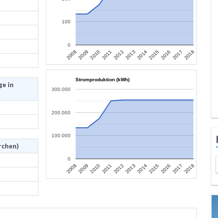
100
0
2009
2014
2008
2013
2018
2012
2017
2011
2016
2010
2015
Stromproduktion (kWh)
ge in
300.000
200.000
100.000
rchen)
0
2009
2014
2008
2013
2018
2012
2017
2011
2016
2010
2015