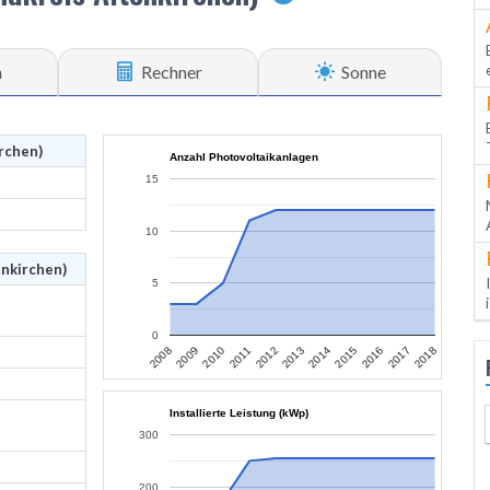
n
Rechner
Sonne
rchen)
Anzahl Photovoltaikanlagen
15
10
enkirchen)
5
0
2009
2014
2008
2013
2018
2012
2017
2011
2016
2010
2015
Installierte Leistung (kWp)
300
200