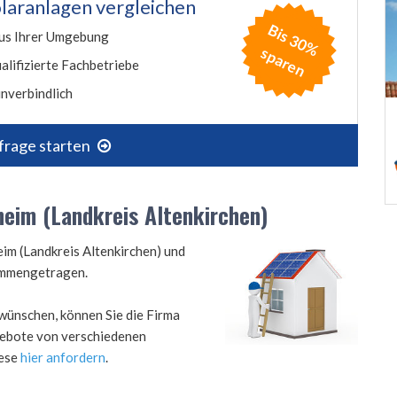
laranlagen vergleichen
B
is
3
0
%
p
a
r
e
us Ihrer Umgebung
s
n
alifizierte Fachbetriebe
nverbindlich
frage starten
heim (Landkreis Altenkirchen)
eim (Landkreis Altenkirchen) und
ammengetragen.
wünschen, können Sie die Firma
ngebote von verschiedenen
iese
hier anfordern
.