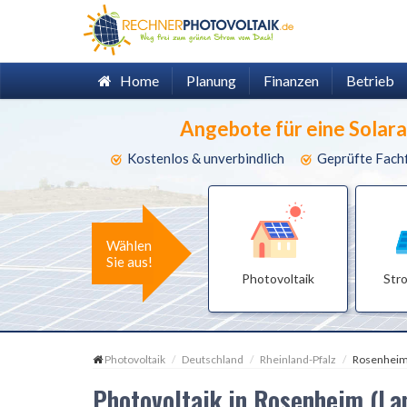
Home
Planung
Finanzen
Betrieb
Angebote für eine Solar
Kostenlos & unverbindlich
Geprüfte Fach
Wählen
Sie aus!
Photovoltaik
Str
Photovoltaik
Deutschland
Rheinland-Pfalz
Rosenheim 
Photovoltaik in Rosenheim (La