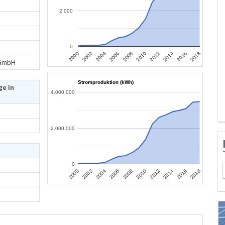
2.000
0
2006
2004
2002
2000
2018
2016
2014
2012
2010
2008
 GmbH
Stromproduktion (kWh)
ge in
4.000.000
2.000.000
0
2006
2004
2002
2000
2018
2016
2014
2012
2010
2008