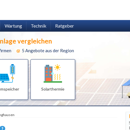
Wartung
Technik
Ratgeber
anlage vergleichen
firmen
5 Angebote aus der Region
omspeicher
Solarthermie
nghausen
?