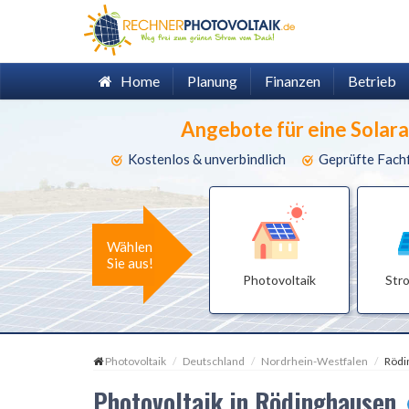
Home
Planung
Finanzen
Betrieb
Angebote für eine Solar
Kostenlos & unverbindlich
Geprüfte Fach
Wählen
Sie aus!
Photovoltaik
Str
Photovoltaik
Deutschland
Nordrhein-Westfalen
Rödi
Photovoltaik in Rödinghausen