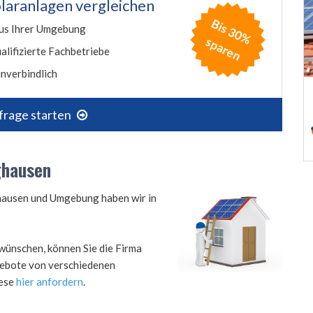
laranlagen vergleichen
B
is
3
0
%
p
a
r
e
us Ihrer Umgebung
s
n
alifizierte Fachbetriebe
nverbindlich
frage starten
ghausen
ghausen und Umgebung haben wir in
wünschen, können Sie die Firma
ngebote von verschiedenen
iese
hier anfordern
.