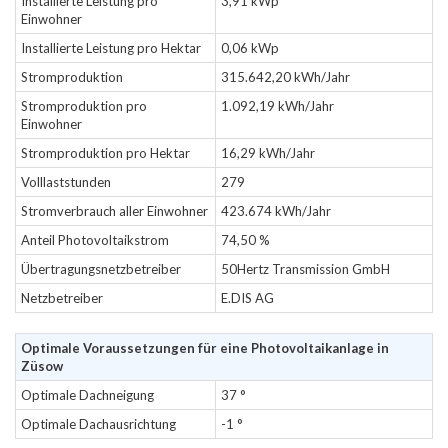
Installierte Leistung pro
3,91 kWp
Einwohner
Installierte Leistung pro Hektar
0,06 kWp
Stromproduktion
315.642,20 kWh/Jahr
Stromproduktion pro
1.092,19 kWh/Jahr
Einwohner
Stromproduktion pro Hektar
16,29 kWh/Jahr
Volllaststunden
279
Stromverbrauch aller Einwohner
423.674 kWh/Jahr
Anteil Photovoltaikstrom
74,50 %
Übertragungsnetzbetreiber
50Hertz Transmission GmbH
Netzbetreiber
E.DIS AG
Optimale Voraussetzungen für eine Photovoltaikanlage in
Züsow
Optimale Dachneigung
37 °
Optimale Dachausrichtung
-1 °