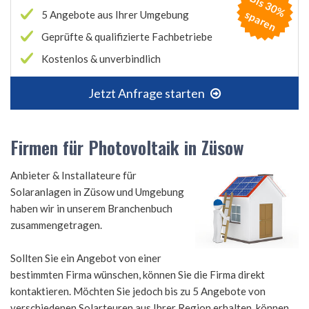
B
is
3
0
%
p
a
r
e
s
n
5 Angebote aus Ihrer Umgebung
Geprüfte & qualifizierte Fachbetriebe
Kostenlos & unverbindlich
Jetzt Anfrage starten
Firmen für Photovoltaik in Züsow
Anbieter & Installateure für
Solaranlagen in Züsow und Umgebung
haben wir in unserem Branchenbuch
zusammengetragen.
Sollten Sie ein Angebot von einer
bestimmten Firma wünschen, können Sie die Firma direkt
kontaktieren. Möchten Sie jedoch bis zu 5 Angebote von
verschiedenen Solarteuren aus Ihrer Region erhalten, können