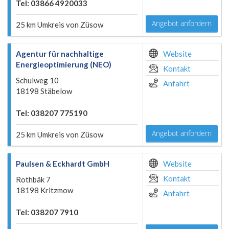
Tel: 03866 4920033
Angebot anfordern
25 km Umkreis von Züsow
Agentur für nachhaltige
Website
Energieoptimierung (NEO)
Kontakt
Schulweg 10
Anfahrt
18198 Stäbelow
Tel: 038207 775190
Angebot anfordern
25 km Umkreis von Züsow
Paulsen & Eckhardt GmbH
Website
Kontakt
Rothbäk 7
18198 Kritzmow
Anfahrt
Tel: 038207 7910