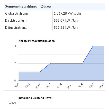
Sonneneinstrahlung in Züsow
Globalstrahlung
1.067,28 kWh/Jahr
Direktstrahlung
556,07 kWh/Jahr
Diffusstrahlung
511,21 kWh/Jahr
Anzahl Photovoltaikanlagen
4
2
0
2010
2011
2012
2013
2014
2015
2016
2017
2018
Installierte Leistung (kWp)
1.500