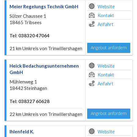
Meier Regelungs Technik GmbH
Website
Kontakt
Sülzer Chaussee 1
18465 Tribsees
Anfahrt
Tel: 038320 47064
Angebot anfordern
21 km Umkreis von Trinwillershagen
Heick Bedachungsunternehmen
Website
GmbH
Kontakt
Mühlenweg 1
Anfahrt
18442 Steinhagen
Tel: 038327 60628
Angebot anfordern
22 km Umkreis von Trinwillershagen
Ihlenfeld K.
Website