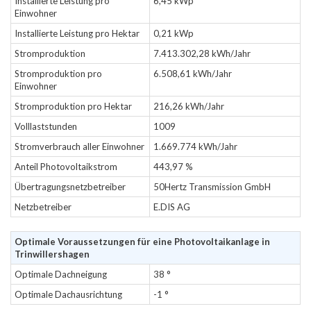
Installierte Leistung pro
6,45 kWp
Einwohner
Installierte Leistung pro Hektar
0,21 kWp
Stromproduktion
7.413.302,28 kWh/Jahr
Stromproduktion pro
6.508,61 kWh/Jahr
Einwohner
Stromproduktion pro Hektar
216,26 kWh/Jahr
Volllaststunden
1009
Stromverbrauch aller Einwohner
1.669.774 kWh/Jahr
Anteil Photovoltaikstrom
443,97 %
Übertragungsnetzbetreiber
50Hertz Transmission GmbH
Netzbetreiber
E.DIS AG
Optimale Voraussetzungen für eine Photovoltaikanlage in
Trinwillershagen
Optimale Dachneigung
38 °
Optimale Dachausrichtung
-1 °