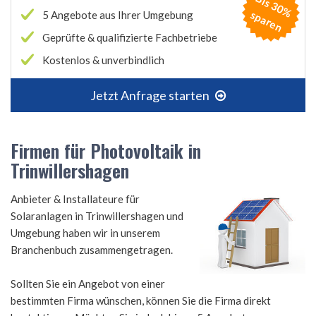
B
is
3
0
%
p
a
r
e
s
n
5 Angebote aus Ihrer Umgebung
Geprüfte & qualifizierte Fachbetriebe
Kostenlos & unverbindlich
Jetzt Anfrage starten
Firmen für Photovoltaik in
Trinwillershagen
Anbieter & Installateure für
Solaranlagen in Trinwillershagen und
Umgebung haben wir in unserem
Branchenbuch zusammengetragen.
Sollten Sie ein Angebot von einer
bestimmten Firma wünschen, können Sie die Firma direkt