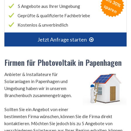
B
is
3
0
%
p
a
r
e
s
n
5 Angebote aus Ihrer Umgebung
Geprüfte & qualifizierte Fachbetriebe
Kostenlos & unverbindlich
Jetzt Anfrage starten
Firmen für Photovoltaik in Papenhagen
Anbieter & Installateure für
Solaranlagen in Papenhagen und
Umgebung haben wir in unserem
Branchenbuch zusammengetragen.
Sollten Sie ein Angebot von einer
bestimmten Firma wünschen, können Sie die Firma direkt
kontaktieren. Möchten Sie jedoch bis zu 5 Angebote von
verschiedenen Solarteuren aus Ihrer Region erhalten, können