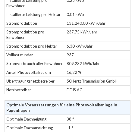
Installierte Leistung pro
0,25 kWp
Einwohner
Installierte Leistung pro Hektar
0,01 kWp
Stromproduktion
131.240,00 kWh/Jahr
Stromproduktion pro
237,75 kWh/Jahr
Einwohner
Stromproduktion pro Hektar
6,30 kWh/Jahr
Volllaststunden
937
Stromverbrauch aller Einwohner
809.232 kWh/Jahr
Anteil Photovoltaikstrom
16,22 %
Übertragungsnetzbetreiber
50Hertz Transmission GmbH
Netzbetreiber
E.DIS AG
Optimale Voraussetzungen für eine Photovoltaikanlage in
Papenhagen
Optimale Dachneigung
38 °
Optimale Dachausrichtung
-1 °