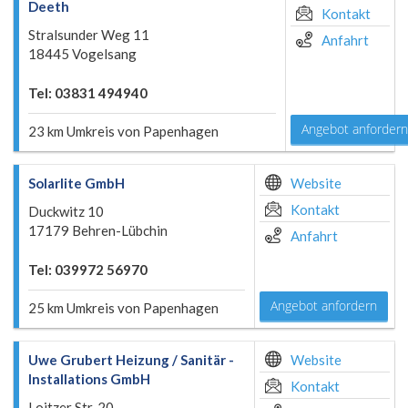
Deeth
Kontakt
Stralsunder Weg 11
Anfahrt
18445 Vogelsang
Tel: 03831 494940
Angebot anfordern
23 km Umkreis von Papenhagen
Solarlite GmbH
Website
Kontakt
Duckwitz 10
17179 Behren-Lübchin
Anfahrt
Tel: 039972 56970
Angebot anfordern
25 km Umkreis von Papenhagen
Uwe Grubert Heizung / Sanitär -
Website
Installations GmbH
Kontakt
Loitzer Str. 20