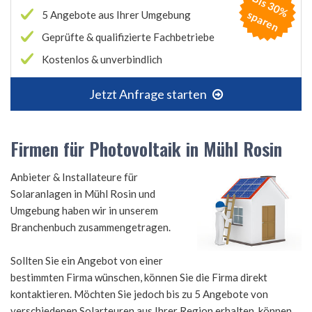
B
is
3
0
%
p
a
r
e
s
n
5 Angebote aus Ihrer Umgebung
Geprüfte & qualifizierte Fachbetriebe
Kostenlos & unverbindlich
Jetzt Anfrage starten
Firmen für Photovoltaik in Mühl Rosin
Anbieter & Installateure für
Solaranlagen in Mühl Rosin und
Umgebung haben wir in unserem
Branchenbuch zusammengetragen.
Sollten Sie ein Angebot von einer
bestimmten Firma wünschen, können Sie die Firma direkt
kontaktieren. Möchten Sie jedoch bis zu 5 Angebote von
verschiedenen Solarteuren aus Ihrer Region erhalten, können