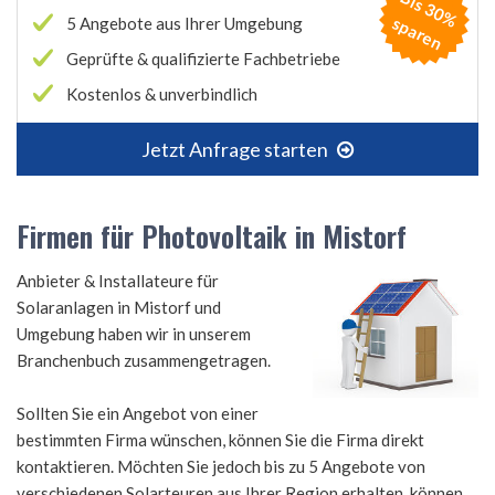
B
is
3
0
%
p
a
r
e
s
n
5 Angebote aus Ihrer Umgebung
Geprüfte & qualifizierte Fachbetriebe
Kostenlos & unverbindlich
Jetzt Anfrage starten
Firmen für Photovoltaik in Mistorf
Anbieter & Installateure für
Solaranlagen in Mistorf und
Umgebung haben wir in unserem
Branchenbuch zusammengetragen.
Sollten Sie ein Angebot von einer
bestimmten Firma wünschen, können Sie die Firma direkt
kontaktieren. Möchten Sie jedoch bis zu 5 Angebote von
verschiedenen Solarteuren aus Ihrer Region erhalten, können