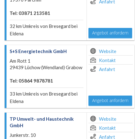
Anfahrt
Tel: 03871 213581
32 km Umkreis von Bresegard bei
Angebot anfordern
Eldena
S+S Energietechnik GmbH
Website
Kontakt
Am Rott 1
29439 Lüchow (Wendland) Grabow
Anfahrt
Tel: 05864 9878781
33 km Umkreis von Bresegard bei
Angebot anfordern
Eldena
TP Umwelt- und Haustechnik
Website
GmbH
Kontakt
Junkerstr. 10
Anfahrt