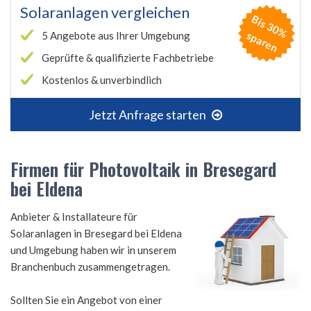
Solaranlagen vergleichen
B
is
3
0
%
p
a
r
e
s
n
5 Angebote aus Ihrer Umgebung
Geprüfte & qualifizierte Fachbetriebe
Kostenlos & unverbindlich
Jetzt Anfrage starten
Firmen für Photovoltaik in Bresegard
bei Eldena
Anbieter & Installateure für
Solaranlagen in Bresegard bei Eldena
und Umgebung haben wir in unserem
Branchenbuch zusammengetragen.
Sollten Sie ein Angebot von einer