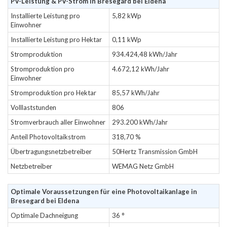
PV-Leistung & PV-Strom in Bresegard bei Eldena
Installierte Leistung pro
5,82 kWp
Einwohner
Installierte Leistung pro Hektar
0,11 kWp
Stromproduktion
934.424,48 kWh/Jahr
Stromproduktion pro
4.672,12 kWh/Jahr
Einwohner
Stromproduktion pro Hektar
85,57 kWh/Jahr
Volllaststunden
806
Stromverbrauch aller Einwohner
293.200 kWh/Jahr
Anteil Photovoltaikstrom
318,70 %
Übertragungsnetzbetreiber
50Hertz Transmission GmbH
Netzbetreiber
WEMAG Netz GmbH
Optimale Voraussetzungen für eine Photovoltaikanlage in
Bresegard bei Eldena
Optimale Dachneigung
36 °