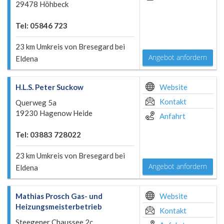
29478 Höhbeck
Tel: 05846 723
23 km Umkreis von Bresegard bei
Angebot anfordern
Eldena
H.L.S. Peter Suckow
Website
Kontakt
Querweg 5a
19230 Hagenow Heide
Anfahrt
Tel: 03883 728022
23 km Umkreis von Bresegard bei
Angebot anfordern
Eldena
Mathias Prosch Gas- und
Website
Heizungsmeisterbetrieb
Kontakt
Steegener Chaussee 2c