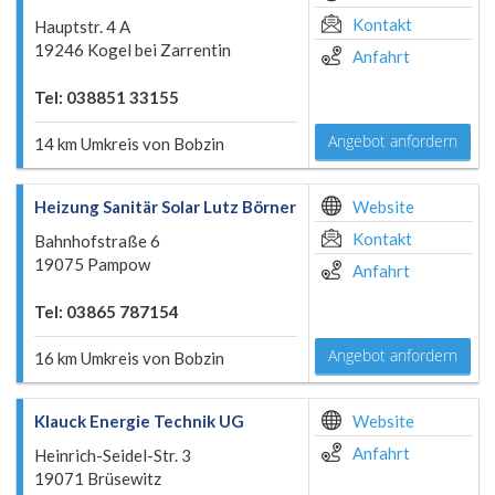
Kontakt
Hauptstr. 4 A
19246 Kogel bei Zarrentin
Anfahrt
Tel: 038851 33155
Angebot anfordern
14 km Umkreis von Bobzin
Heizung Sanitär Solar Lutz Börner
Website
Kontakt
Bahnhofstraße 6
19075 Pampow
Anfahrt
Tel: 03865 787154
Angebot anfordern
16 km Umkreis von Bobzin
Klauck Energie Technik UG
Website
Anfahrt
Heinrich-Seidel-Str. 3
19071 Brüsewitz