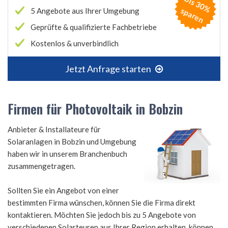
B
is
3
0
%
p
a
r
e
s
n
5 Angebote aus Ihrer Umgebung
Geprüfte & qualifizierte Fachbetriebe
Kostenlos & unverbindlich
Jetzt Anfrage starten
Firmen für Photovoltaik in Bobzin
Anbieter & Installateure für
Solaranlagen in Bobzin und Umgebung
haben wir in unserem Branchenbuch
zusammengetragen.
Sollten Sie ein Angebot von einer
bestimmten Firma wünschen, können Sie die Firma direkt
kontaktieren. Möchten Sie jedoch bis zu 5 Angebote von
verschiedenen Solarteuren aus Ihrer Region erhalten, können